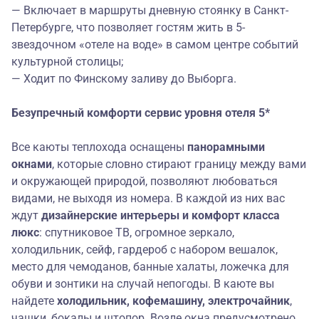
— Включает в маршруты дневную стоянку в
Санкт-
Петербурге
, что позволяет гостям жить в 5-
звездочном «отеле на воде» в самом центре событий
культурной столицы;
— Ходит по Финскому заливу до
Выборга
.
Безупречный
комфорт
и
сервис уровня о
теля 5*
Все каюты теплохода оснащены
панорамными
окнами
, которые словно стирают границу между вами
и окружающей природой, позволяют любоваться
видами, не выходя из номера. В каждой из них вас
ждут
дизайнерские интерьеры и
комфорт класса
люкс
: спутниковое ТВ, огромное зеркало,
холодильник, сейф, гардероб с набором вешалок,
место для чемоданов, банные халаты, ложечка для
обуви и зонтики на случай непогоды. В каюте вы
найдете
холодильник,
кофемашину, электрочайник
,
чашки, бокалы и штопор. Возле окна предусмотрено