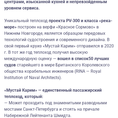
центрами, изысканной кухней и непревзойденным
уровнем сервиса.
Уникальный теплоход
проекта
PV-300 и класса
«река-
море»
построен на верфи «Красное Сормово» в
Нижнем Новгороде, является образцом передовых
технологий судостроения и современного дизайна. В
свой первый круиз «Мустай Карим» отправился в 2020
г. В тот же год теплоход получил высокую
международную оценку —
в
ошел в
список
50 лучших
судов
старейшего в мире Британского Королевского
общества корабельных инженеров (RINA — Royal
Institution of Naval Architects).
«Мустай Карим» — единственный пассажирский
теплоход, который:
— Может проходить под знаменитыми разводными
мостами Санкт-Петербурга и стоять на причале
Набережной Лейтенанта Шмидта.