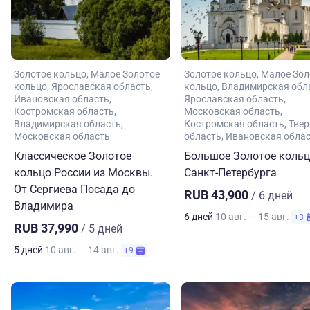
Золотое кольцо
Малое Золотое
Золотое кольцо
Малое Зол
кольцо
Ярославская область
кольцо
Владимирская обл
Ивановская область
Ярославская область
Костромская область
Московская область
Владимирская область
Костромская область
Твер
Московская область
область
Ивановская обла
Классическое Золотое
Большое Золотое кольц
кольцо России из Москвы.
Санкт-Петербурга
От Сергиева Посада до
RUB 43,900
/ 6 дней
Владимира
6 дней
10 авг. — 15 авг.
+3
RUB 37,990
/ 5 дней
5 дней
10 авг. — 14 авг.
+9