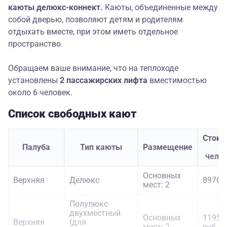
каюты делюкс-коннект.
Каюты, объединенные между
собой дверью, позволяют детям и родителям
отдыхать вместе, при этом иметь отдельное
пространство.
Обращаем ваше внимание, что на теплоходе
установлены
2 пассажирских лифта
вместимостью
около 6 человек.
Список свободных кают
Стоим
Палуба
Тип каюты
Размещение
з
чело
Основных
Верхняя
Делюкс
89700 
мест: 2
Полулюкс
двухместный
Основных
11950
Верхняя
(для
мест: 2
руб.