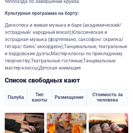
теплохода по завершении круиза.
Культурная программа на борту:
Дискотека и живая музыка в баре (академический/
эстрадный/ народный вокал);Классическая и
эстрадная музыка (фортепиано, саксофон/ скрипка/
гитара/ баян/ аккордеон);Танцевальные, театральные
и бардовские дуэты;Мастер-классы по прикладному
творчеству;Театральные гостиные;Танцевальные
мастер-классы;Детская анимация.
Список свободных кают
Тип
Стоимость за
Палуба
Размещение
каюты
человека