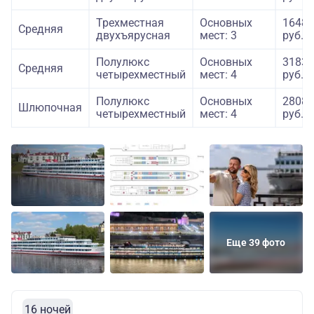
Трехместная
Основных
16480
Средняя
двухъярусная
мест: 3
руб.
Полулюкс
Основных
31830
Средняя
четырехместный
мест: 4
руб.
Полулюкс
Основных
28080
Шлюпочная
четырехместный
мест: 4
руб.
Еще 39 фото
16 ночей