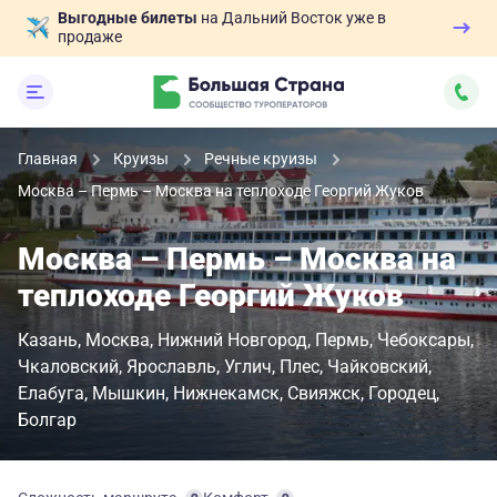
Выгодные билеты
на Дальний Восток уже в
продаже
Главная
Круизы
Речные круизы
Москва – Пермь – Москва на теплоходе Георгий Жуков
Москва – Пермь – Москва на
теплоходе Георгий Жуков
Казань
Москва
Нижний Новгород
Пермь
Чебоксары
Чкаловский
Ярославль
Углич
Плес
Чайковский
Елабуга
Мышкин
Нижнекамск
Свияжск
Городец
Болгар