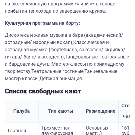
на экскурсионную программу «» или «» в городе
прибытия теплохода по завершению круиза.
Культурная программа на борту:
Дискотека и живая музыка в баре (академический/
эстрадный/ народный вокал);Классическая и
эстрадная музыка (фортепиано, саксофон/ скрипка/
гитара/ баян/ аккордеон);Танцевальные, театральные
и бардовские дуэты;Мастер-классы по прикладному
творчеству;Театральные гостиные;Танцевальные
мастер-классы;Детская анимация.
Список свободных кают
Стои
Палуба
Тип каюты
Размещение
з
чело
Трехместная
Основных
16100
Главная
двухъярусная
мест: 3
руб.