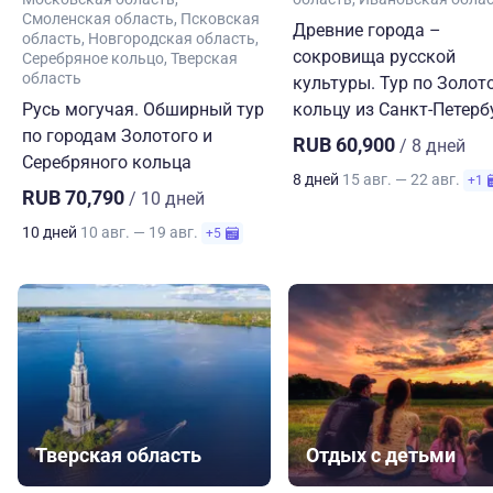
Смоленская область
Псковская
Древние города –
область
Новгородская область
сокровища русской
Серебряное кольцо
Тверская
область
культуры. Тур по Золот
Русь могучая. Обширный тур
кольцу из Санкт-Петерб
по городам Золотого и
RUB 60,900
/ 8 дней
Серебряного кольца
8 дней
15 авг. — 22 авг.
+1
RUB 70,790
/ 10 дней
10 дней
10 авг. — 19 авг.
+5
Тверская область
Отдых с детьми