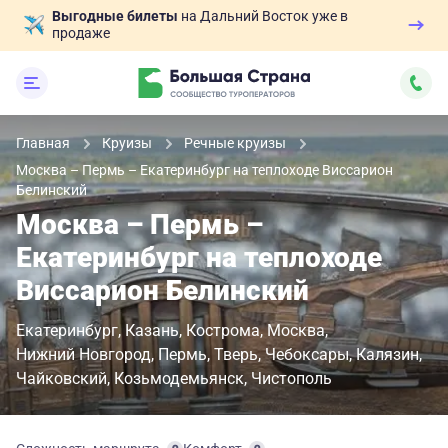
Выгодные билеты
на Дальний Восток уже в
продаже
Главная
Круизы
Речные круизы
Москва – Пермь – Екатеринбург на теплоходе Виссарион
Белинский
Москва – Пермь –
Екатеринбург на теплоходе
Виссарион Белинский
Екатеринбург
Казань
Кострома
Москва
Нижний Новгород
Пермь
Тверь
Чебоксары
Калязин
Чайковский
Козьмодемьянск
Чистополь