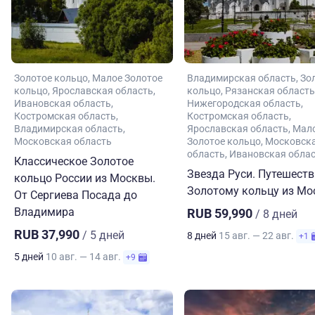
Золотое кольцо
Малое Золотое
Владимирская область
Зо
кольцо
Ярославская область
кольцо
Рязанская область
Ивановская область
Нижегородская область
Костромская область
Костромская область
Владимирская область
Ярославская область
Мал
Московская область
Золотое кольцо
Московск
область
Ивановская обла
Классическое Золотое
Звезда Руси. Путешеств
кольцо России из Москвы.
Золотому кольцу из М
От Сергиева Посада до
Владимира
RUB 59,990
/ 8 дней
RUB 37,990
/ 5 дней
8 дней
15 авг. — 22 авг.
+1
5 дней
10 авг. — 14 авг.
+9