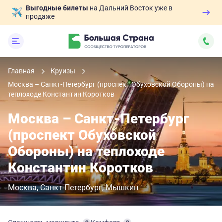
Выгодные билеты
на Дальний Восток уже в
продаже
Главная
Круизы
Москва – Санкт-Петербург (проспект Обуховской Обороны) на
теплоходе Константин Коротков
Москва – Санкт-Петербург
(проспект Обуховской
Обороны) на теплоходе
Константин Коротков
Москва
Санкт-Петербург
Мышкин