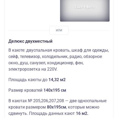
Еще 4 фото
Делюкс двухместный
В каюте: двуспальная кровать, шкаф для одежды,
сейф, телевизор, холодильник, радио, обзорное
окно, душ, санузел, кондиционер, фен,
электророзетка на 220V.
П
лощадь
каюты
до
14,32 м2
Размер кроватей
140х195 см
В каютах № 205,206,207,208 — две односпальные
кровати размером
80х195см
, которые можно
сдвинуть. П
лощадь
данных
кают
16 м2.