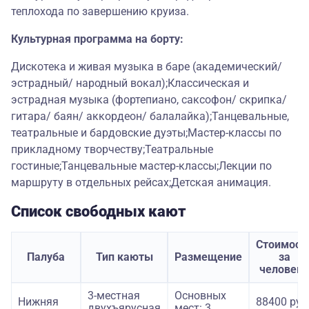
теплохода по завершению круиза.
Культурная программа на борту:
Дискотека и живая музыка в баре (академический/
эстрадный/ народный вокал);Классическая и
эстрадная музыка (фортепиано, саксофон/ скрипка/
гитара/ баян/ аккордеон/ балалайка);Танцевальные,
театральные и бардовские дуэты;Мастер-классы по
прикладному творчеству;Театральные
гостиные;Танцевальные мастер-классы;Лекции по
маршруту в отдельных рейсах;Детская анимация.
Список свободных кают
Стоимост
Палуба
Тип каюты
Размещение
за
человека
3-местная
Основных
Нижняя
88400 руб
двухъярусная
мест: 3