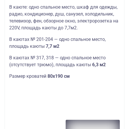
В каюте: одно спальное место, шкаф для одежды,
радио, кондиционер, душ, санузел, холодильник,
телевизор, фен, обзорное окно, электророзетка на
220V,
площадь
кают
ы до 7,7м2.
В
кают
ах № 201-204 — одно спальное место,
площадь
кают
ы
7,7 м2
В кают
ах № 317, 318 — одно спальное место
(отсутствует трюмо),
площадь
кают
ы
6,3 м2
Размер кроватей
80х190 см