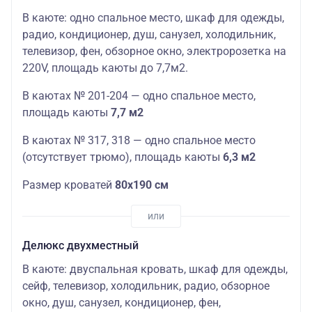
В каюте: одно спальное место, шкаф для одежды,
радио, кондиционер, душ, санузел, холодильник,
телевизор, фен, обзорное окно, электророзетка на
220V,
площадь
кают
ы до 7,7м2.
В
кают
ах № 201-204 — одно спальное место,
площадь
кают
ы
7,7 м2
В кают
ах № 317, 318 — одно спальное место
(отсутствует трюмо),
площадь
кают
ы
6,3 м2
Размер кроватей
80х190 см
Делюкс двухместный
В каюте: двуспальная кровать, шкаф для одежды,
сейф, телевизор, холодильник, радио, обзорное
окно, душ, санузел, кондиционер, фен,