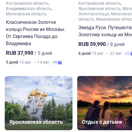
Костромская область
Костромская область
Владимирская область
Ярославская область
Мал
Московская область
Золотое кольцо
Московск
область
Ивановская обла
Классическое Золотое
Звезда Руси. Путешеств
кольцо России из Москвы.
Золотому кольцу из М
От Сергиева Посада до
Владимира
RUB 59,990
/ 8 дней
RUB 37,990
/ 5 дней
8 дней
15 авг. — 22 авг.
+1
5 дней
10 авг. — 14 авг.
+9
Ярославская область
Отдых с детьми