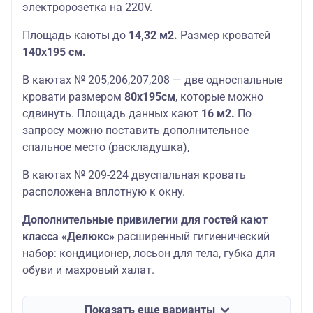
электророзетка на 220V.
П
лощадь
каюты
до
14,32 м2.
Размер кроватей
140х195 см.
В каютах № 205,206,207,208 — две односпальные
кровати размером
80х195см
, которые можно
сдвинуть. П
лощадь
данных
кают
16 м2.
По
запросу можно поставить дополнительное
спальное место (раскладушка),
В каютах № 209-224 двуспальная кровать
расположена вплотную к окну.
Дополнительные привилегии для гостей кают
класса «Делюкс»
расширенный гигиенический
набор: кондиционер, лосьон для тела, губка для
обуви и махровый халат.
Показать еще варианты