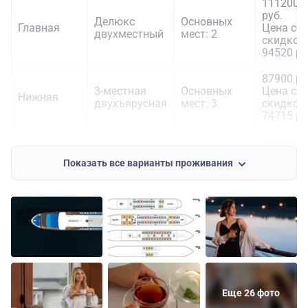
111200
руб.
Делюкс
Основных
Главная
Цена со
двухместный
мест: 2
скидкой:
94520 ру
87900 ру
3-местная
Основных
Цена со
Нижняя
двухъярусная
мест: 3
скидкой:
74715 ру
105900
руб.
Двухместная
Основных
Показать все варианты проживания
Средняя
Цена со
одноярусная
мест: 2
скидкой:
90015 ру
119600
руб.
Делюкс
Основных
Цена со
Средняя
двухместный
мест: 2
скидкой:
101660
руб.
Еще 26 фото
180000