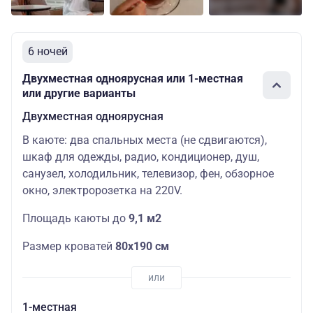
руб.
Люкс
Основных
Цена со
Средняя
трехместный
мест: 3
скидкой:
153000
6 ночей
руб.
Двухместная одноярусная или 1-местная
111200
или другие варианты
руб.
Двухместная
Основных
Шлюпочная
Цена со
Двухместная одноярусная
одноярусная
мест: 2
скидкой:
94520 ру
В каюте: два спальных места (не сдвигаются),
шкаф для одежды, радио, кондиционер, душ,
127100
санузел, холодильник, телевизор, фен, обзорное
руб.
Делюкс
Основных
Цена со
окно, электророзетка на 220V.
Шлюпочная
двухместный
мест: 2
скидкой:
108035
Площадь каюты до
9,1 м2
руб.
Размер кроватей
80х190 см
1-местная