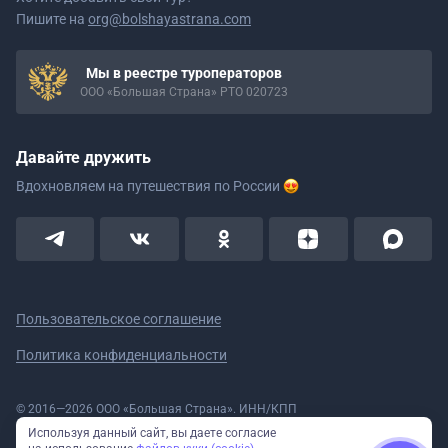
Пишите на
org@bolshayastrana.com
Мы в реестре туроператоров
ООО «Большая Страна» РТО 020723
Давайте дружить
Вдохновляем на путешествия
по России
Пользовательское соглашение
Политика конфиденциальности
© 2016—2026 ООО «Большая Страна». ИНН/КПП
5908078160/590801001 ОГРН 1185958020533
Используя данный сайт, вы даете согласие
Номер в реестре Роскомнадзора № 59-18-006319 (Приказ № 321 от