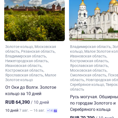
Золотое кольцо
Московская
Владимирская область
Зо
область
Рязанская область
кольцо
Малое Золотое ко
Владимирская область
Ивановская область
Нижегородская область
Костромская область
Ивановская область
Ярославская область
Костромская область
Московская область
Ярославская область
Малое
Смоленская область
Пско
Золотое кольцо
область
Новгородская обл
Серебряное кольцо
Тверск
От Оки до Волги. Золотое
область
кольцо за 10 дней
Русь могучая. Обширны
RUB 64,390
/ 10 дней
по городам Золотого и
Серебряного кольца
10 дней
7 авг. — 16 авг.
+14
RUB 70,790