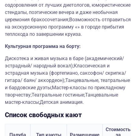
оздоровления от лучших диетологов, юмористические
стендапы, поэтические вечера и даже необычная
церемония бракосочетания;Возможность отправиться
на экскурсионную программу «» в городе прибытия
теплохода по завершении круиза.
Культурная программа на борту:
Дискотека и живая музыка в баре (академический/
эстрадный/ народный вокал);Классическая и
эстрадная музыка (фортепиано, саксофон/ скрипка/
гитара/ баян/ аккордеон);Танцевальные, театральные
и бардовские дуэты;Мастер-классы по прикладному
творчеству;Театральные гостиные;Танцевальные
мастер-классы;Детская анимация.
Список свободных кают
Стоимость
Палуба
Тип каюты
Размещение
за