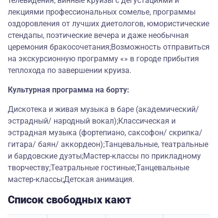
телевидения, винные круизы с дегустациями и
лекциями профессиональных сомелье, программы
оздоровления от лучших диетологов, юмористические
стендапы, поэтические вечера и даже необычная
церемония бракосочетания;Возможность отправиться
на экскурсионную программу «» в городе прибытия
теплохода по завершении круиза.
Культурная программа на борту:
Дискотека и живая музыка в баре (академический/
эстрадный/ народный вокал);Классическая и
эстрадная музыка (фортепиано, саксофон/ скрипка/
гитара/ баян/ аккордеон);Танцевальные, театральные
и бардовские дуэты;Мастер-классы по прикладному
творчеству;Театральные гостиные;Танцевальные
мастер-классы;Детская анимация.
Список свободных кают