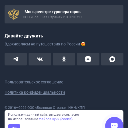
Мы в реестре туроператоров
ООО «Большая Страна» РТО 020723
Давайте дружить
Вдохновляем на путешествия
по России
Пользовательское соглашение
Политика конфиденциальности
© 2016—2026 ООО «Большая Страна». ИНН/КПП
5908078160/590801001 ОГРН 1185958020533
Используя данный сайт, вы даете согласие
Номер в реестре Роскомнадзора № 59-18-006319 (Приказ № 321 от
на использование
файлов куки (cookie)
11.10.2018)
Полное или частичное копирование изображений и текстов возможно