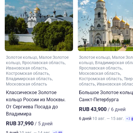
Золотое кольцо
Малое Золотое
Золотое кольцо
Малое Зол
кольцо
Ярославская область
кольцо
Владимирская обл
Ивановская область
Ярославская область
Костромская область
Московская область
Владимирская область
Костромская область
Твер
Московская область
область
Ивановская обла
Классическое Золотое
Большое Золотое кольц
кольцо России из Москвы.
Санкт-Петербурга
От Сергиева Посада до
RUB 43,900
/ 6 дней
Владимира
6 дней
10 авг. — 15 авг.
+3
RUB 37,990
/ 5 дней
5 дней
10 авг. — 14 авг.