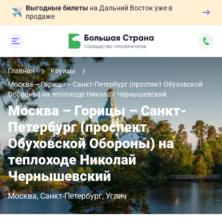
Выгодные билеты
на Дальний Восток уже в
продаже
Главная
Круизы
Москва – Горицы – Санкт-Петербург (проспект Обуховской
Обороны) на теплоходе Николай Чернышевский
Москва – Горицы – Санкт-
Петербург (проспект
Обуховской Обороны) на
теплоходе Николай
Чернышевский
Москва
Санкт-Петербург
Углич