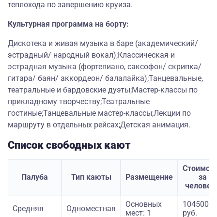
теплохода по завершению круиза.
Культурная программа на борту:
Дискотека и живая музыка в баре (академический/
эстрадный/ народный вокал);Классическая и
эстрадная музыка (фортепиано, саксофон/ скрипка/
гитара/ баян/ аккордеон/ балалайка);Танцевальные,
театральные и бардовские дуэты;Мастер-классы по
прикладному творчеству;Театральные
гостиные;Танцевальные мастер-классы;Лекции по
маршруту в отдельных рейсах;Детская анимация.
Список свободных кают
Стоимос
Палуба
Тип каюты
Размещение
за
человек
Основных
104500
Средняя
Одноместная
мест: 1
руб.