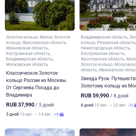
Золотое кольцо
Малое Золотое
Владимирская область
Зо
кольцо
Ярославская область
кольцо
Рязанская область
Ивановская область
Нижегородская область
Костромская область
Костромская область
Владимирская область
Ярославская область
Мал
Московская область
Золотое кольцо
Московск
область
Ивановская обла
Классическое Золотое
Звезда Руси. Путешеств
кольцо России из Москвы.
Золотому кольцу из М
От Сергиева Посада до
Владимира
RUB 59,990
/ 8 дней
RUB 37,990
/ 5 дней
8 дней
15 авг. — 22 авг.
+1
5 дней
10 авг. — 14 авг.
+9