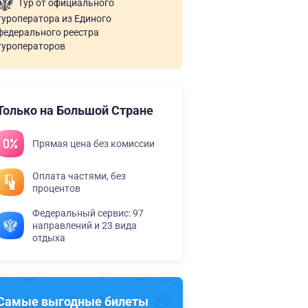
Тур от официального
туроператора из Единого
федерального реестра
туроператоров
Только на Большой Стране
Прямая цена без комиссии
Оплата частями, без
процентов
Федеральный сервис: 97
направлений и 23 вида
отдыха
Самые выгодные билеты