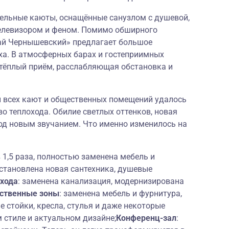
ельные каюты, оснащённые санузлом с душевой,
елевизором и феном. Помимо обширного
ай Чернышевский» предлагает большое
ха. В атмосферных барах и гостеприимных
 тёплый приём, расслабляющая обстановка и
 всех кают и общественных помещений удалось
о теплохода. Обилие светлых оттенков, новая
од новым звучанием. Что именно изменилось на
 1,5 раза, полностью заменена мебель и
становлена новая сантехника, душевые
охода
: заменена канализация, модернизирована
ственные зоны
: заменена мебель и фурнитура,
е стойки, кресла, стулья и даже некоторые
 стиле и актуальном дизайне;
Конференц-зал
: