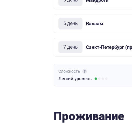
Мандроги
6 день
Валаам
7 день
Санкт-Петербург (п
Сложность
Легкий
уровень
Проживание