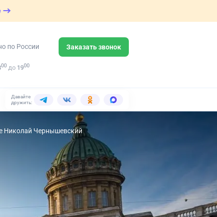
е
но по России
Заказать звонок
00
00
8
до
19
Давайте
дружить:
оде Николай Чернышевский