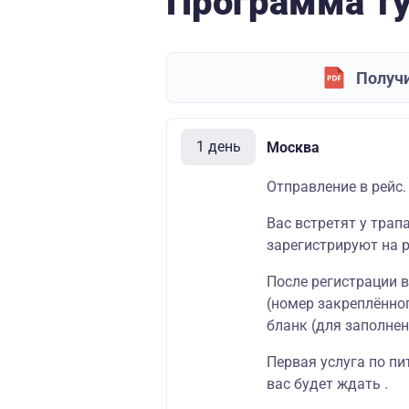
Программа т
Получи
1 день
Москва
Отправление в рейс.
Вас встретят у трап
зарегистрируют на р
После регистрации 
(номер закреплённог
бланк (для заполнен
Первая услуга по пи
вас будет ждать .