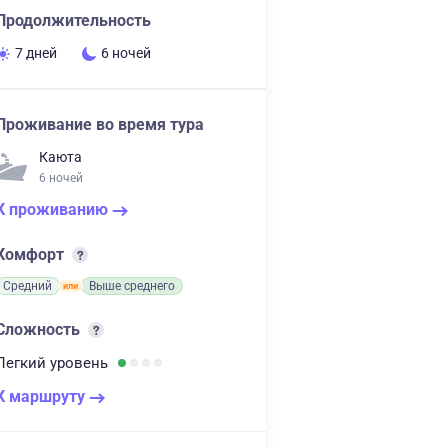
Продолжительность
7 дней
6 ночей
Проживание во время тура
Каюта
6 ночей
К проживанию
Комфорт
Средний
Выше среднего
Сложность
Легкий
уровень
К маршруту