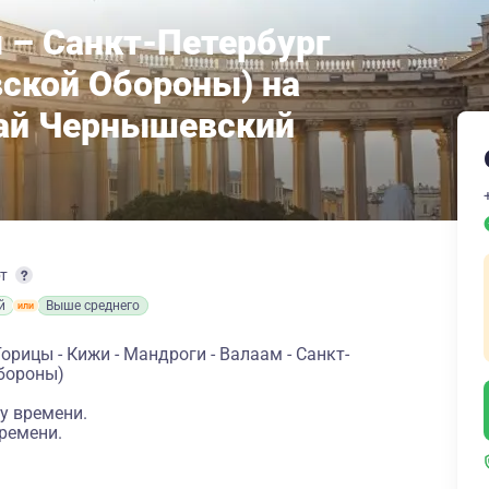
 – Санкт-Петербург
вской Обороны) на
лай Чернышевский
рт
й
Выше среднего
орицы - Кижи - Мандроги - Валаам - Санкт-
Обороны)
у времени.
ремени.