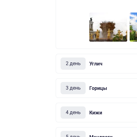
2 день
Углич
3 день
Горицы
4 день
Кижи
5 день