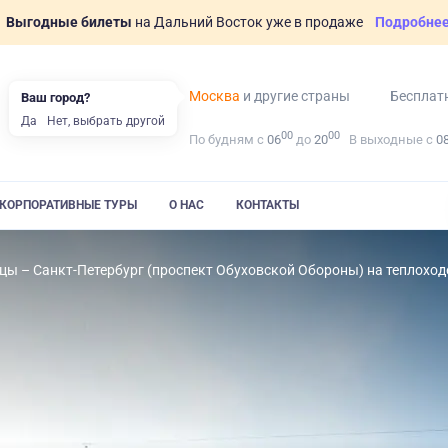
Выгодные билеты
на Дальний Восток уже в продаже
Подробне
Москва
и другие страны
Бесплат
Ваш город?
Да
Нет, выбрать другой
00
00
По будням с
06
до
20
В выходные с
0
КОРПОРАТИВНЫЕ ТУРЫ
О НАС
КОНТАКТЫ
цы – Санкт-Петербург (проспект Обуховской Обороны) на теплох