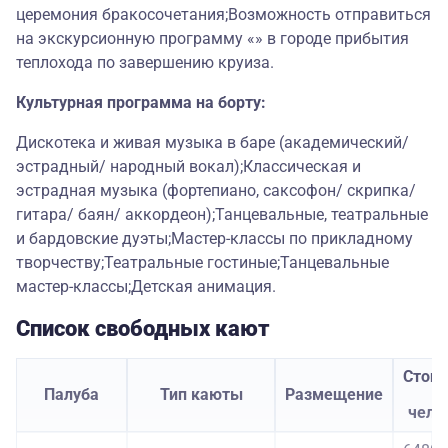
церемония бракосочетания;Возможность отправиться
на экскурсионную программу «» в городе прибытия
теплохода по завершению круиза.
Культурная программа на борту:
Дискотека и живая музыка в баре (академический/
эстрадный/ народный вокал);Классическая и
эстрадная музыка (фортепиано, саксофон/ скрипка/
гитара/ баян/ аккордеон);Танцевальные, театральные
и бардовские дуэты;Мастер-классы по прикладному
творчеству;Театральные гостиные;Танцевальные
мастер-классы;Детская анимация.
Список свободных кают
Стои
Палуба
Тип каюты
Размещение
з
чело