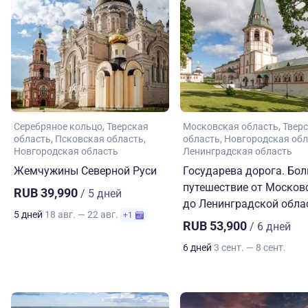
Серебряное кольцо
Тверская
Московская область
Твер
область
Псковская область
область
Новгородская обл
Новгородская область
Ленинградская область
Жемчужины Северной Руси
Государева дорога. Бо
путешествие от Москов
RUB 39,990
/ 5 дней
до Ленинградской обла
5 дней
18 авг. — 22 авг.
+1
RUB 53,900
/ 6 дней
6 дней
3 сент. — 8 сент.