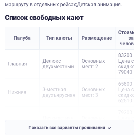
маршруту в отдельных рейсах;Детская анимация.
Список свободных кают
Стоимос
Палуба
Тип каюты
Размещение
за
челове
83200 ру
Делюкс
Основных
Цена со
Главная
двухместный
мест: 2
скидкой:
79040 ру
65800 ру
3-местная
Основных
Цена со
Нижняя
двухъярусная
мест: 3
скидкой:
62510 ру
79200 ру
Двухместная
Основных
Цена со
Средняя
одноярусная
мест: 2
скидкой:
Показать все варианты проживания
75240 ру