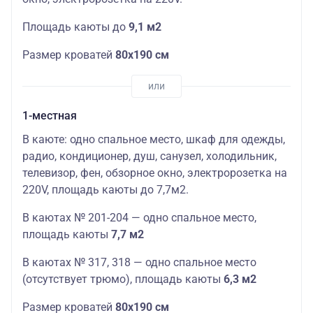
Площадь каюты до
9,1 м2
Размер кроватей
80х190 см
1-местная
В каюте: одно спальное место, шкаф для одежды,
радио, кондиционер, душ, санузел, холодильник,
телевизор, фен, обзорное окно, электророзетка на
220V,
площадь
кают
ы до 7,7м2.
В
кают
ах № 201-204 — одно спальное место,
площадь
кают
ы
7,7 м2
В кают
ах № 317, 318 — одно спальное место
(отсутствует трюмо),
площадь
кают
ы
6,3 м2
Размер кроватей
80х190 см