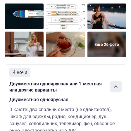
89500 ру
Делюкс
Основных
Цена со
Средняя
двухместный
мест: 2
скидкой:
85025 ру
134700
руб.
Люкс
Основных
Цена со
Средняя
трехместный
мест: 3
скидкой:
Еще 26 фото
127965
руб.
83200 ру
Двухместная
Основных
Цена со
4 ночи
Шлюпочная
одноярусная
мест: 2
скидкой:
79040 ру
Двухместная одноярусная или 1-местная
или другие варианты
95100 ру
Делюкс
Основных
Цена со
Двухместная одноярусная
Шлюпочная
двухместный
мест: 2
скидкой:
90345 ру
В каюте: два спальных места (не сдвигаются),
шкаф для одежды, радио, кондиционер, душ,
санузел, холодильник, телевизор, фен, обзорное
окно, электророзетка на 220V.