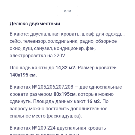
Делюкс двухместный
В каюте: двуспальная кровать, шкаф для одежды,
сейф, телевизор, холодильник, радио, обзорное
окно, душ, санузел, кондиционер, фен,
электророзетка на 220V.
П
лощадь
каюты
до
14,32 м2.
Размер кроватей
140х195 см.
В каютах № 205,206,207,208 — две односпальные
кровати размером
80х195см
, которые можно
сдвинуть. П
лощадь
данных
кают
16 м2.
По
запросу можно поставить дополнительное
спальное место (раскладушка),
В каютах № 209-224 двуспальная кровать