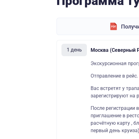
Программа т
Получи
1 день
Москва (Северный Р
Экскурсионная прог
Отправление в рейс.
Вас встретят у трап
зарегистрируют на р
После регистрации 
приглашение в ресто
расчётную карту , б
первый день круиза)