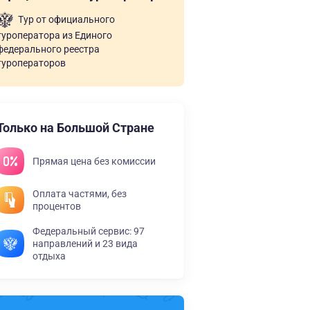
Тур от официального
туроператора из Единого
федерального реестра
туроператоров
Только на Большой Стране
Прямая цена без комиссии
Оплата частями, без
процентов
Федеральный сервис: 97
направлений и 23 вида
отдыха