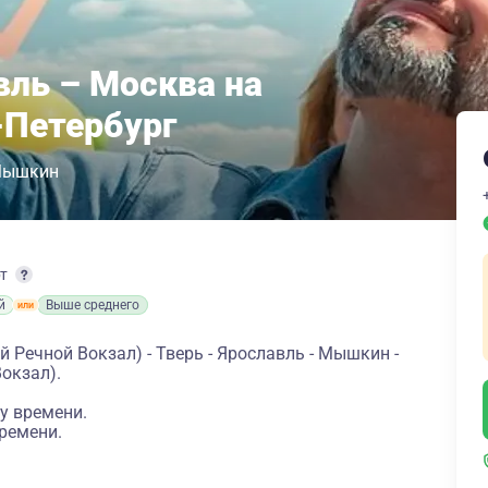
вль – Москва на
-Петербург
ышкин
рт
й
Выше среднего
 Речной Вокзал) - Тверь - Ярославль - Мышкин -
окзал).
у времени.
ремени.