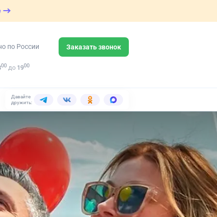
е
но по России
Заказать звонок
00
00
8
до
19
Давайте
дружить: