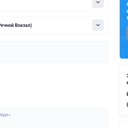
ечной Вокзал)
рбург»