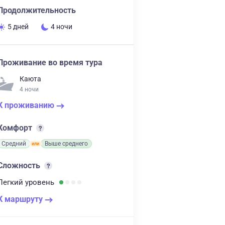
Продолжительность
5 дней
4 ночи
Проживание во время тура
Каюта
4 ночи
К проживанию
Комфорт
Средний
Выше среднего
Сложность
Легкий
уровень
К маршруту