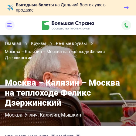
Выгодные билеты
на Дальний Восток уже в
продаже
Главная
Круизы
Речные круизы
Москва – Калязин – Москва на теплоходе Феликс
Дзержинский
Москва – Калязин – Москва
на теплоходе Феликс
Дзержинский
Москва
Углич
Калязин
Мышкин