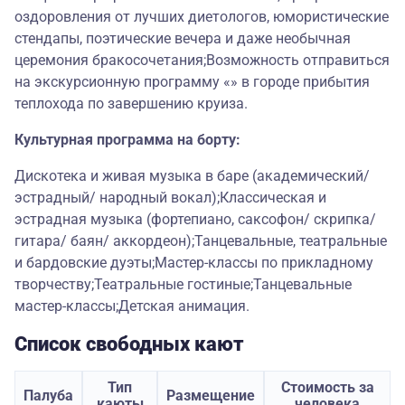
оздоровления от лучших диетологов, юмористические
стендапы, поэтические вечера и даже необычная
церемония бракосочетания;Возможность отправиться
на экскурсионную программу «» в городе прибытия
теплохода по завершению круиза.
Культурная программа на борту:
Дискотека и живая музыка в баре (академический/
эстрадный/ народный вокал);Классическая и
эстрадная музыка (фортепиано, саксофон/ скрипка/
гитара/ баян/ аккордеон);Танцевальные, театральные
и бардовские дуэты;Мастер-классы по прикладному
творчеству;Театральные гостиные;Танцевальные
мастер-классы;Детская анимация.
Список свободных кают
Тип
Стоимость за
Палуба
Размещение
каюты
человека