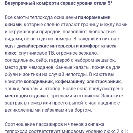
Безупречный
комфорт
и
сервис уровня о
теля 5*
Все каюты теплохода оснащены
панорамными
окнами
, которые словно стирают границу между вами
и окружающей природой, позволяют любоваться
видами, не выходя из номера. В каждой из них вас
ждут
дизайнерские интерьеры и
комфорт класса
люкс
: спутниковое ТВ, огромное зеркало,
холодильник, сейф, гардероб с набором вешалок,
место для чемоданов, банные халаты, ложечка для
обуви и зонтики на случай непогоды. В каюте вы
найдете
холодильник,
кофемашину, электрочайник
,
чашки, бокалы и штопор. Возле окна предусмотрено
место для отдыха
с креслами и столиком. Закажите
завтрак в номер или просто выпейте чая наедине с
великолепными пейзажами за бортом.
Соотношение пассажиров и членов экипажа
теплохода соответствует мировому уровню люкс 2 к 1: