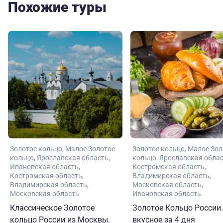
Похожие туры
Золотое кольцо
Малое Золотое
Золотое кольцо
Малое Зол
кольцо
Ярославская область
кольцо
Ярославская обла
Ивановская область
Костромская область
Костромская область
Владимирская область
Владимирская область
Московская область
Московская область
Ивановская область
Классическое Золотое
Золотое Кольцо России.
кольцо России из Москвы.
вкусное за 4 дня