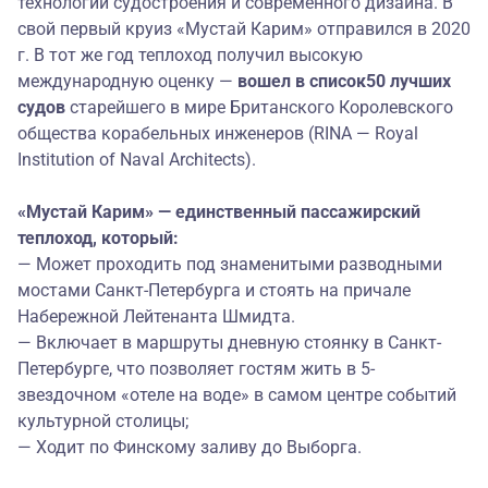
технологий судостроения и современного дизайна. В
свой первый круиз «Мустай Карим» отправился в 2020
г. В тот же год теплоход получил высокую
международную оценку —
в
ошел в
список
50 лучших
судов
старейшего в мире Британского Королевского
общества корабельных инженеров (RINA — Royal
Institution of Naval Architects).
«Мустай Карим» — единственный пассажирский
теплоход, который:
— Может проходить под знаменитыми разводными
мостами Санкт-Петербурга и стоять на причале
Набережной Лейтенанта Шмидта.
— Включает в маршруты дневную стоянку в
Санкт-
Петербурге
, что позволяет гостям жить в 5-
звездочном «отеле на воде» в самом центре событий
культурной столицы;
— Ходит по Финскому заливу до
Выборга
.