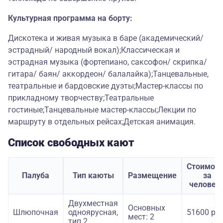
Культурная программа на борту:
Дискотека и живая музыка в баре (академический/
эстрадный/ народный вокал);Классическая и
эстрадная музыка (фортепиано, саксофон/ скрипка/
гитара/ баян/ аккордеон/ балалайка);Танцевальные,
театральные и бардовские дуэты;Мастер-классы по
прикладному творчеству;Театральные
гостиные;Танцевальные мастер-классы;Лекции по
маршруту в отдельных рейсах;Детская анимация.
Список свободных кают
Стоимост
Палуба
Тип каюты
Размещение
за
человек
Двухместная
Основных
Шлюпочная
одноярусная,
51600 руб
мест: 2
тип 2