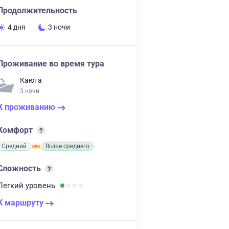
Продолжительность
4 дня
3 ночи
Проживание во время тура
Каюта
3 ночи
К проживанию
Комфорт
Средний
Выше среднего
Сложность
Легкий
уровень
К маршруту