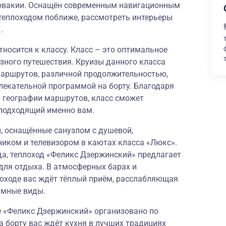
словакии. Оснащён современным навигационным
теплоходом поближе, рассмотреть интерьеры
.
носится к классу. Класс – это оптимальное
зного путешествия. Круизы данного класса
аршрутов, различной продолжительностью,
лекательной программой на борту. Благодаря
й географии маршрутов, класс сможет
подходящий именно вам.
 оснащённые санузлом с душевой,
ником и телевизором в каютах класса «Люкс».
, теплоход «Феликс Дзержинский» предлагает
для отдыха. В атмосферных барах и
лоходе вас ждёт тёплый приём, расслабляющая
амные виды.
е «Феликс Дзержинский» организовано по
а борту вас ждёт кухня в лучших традициях