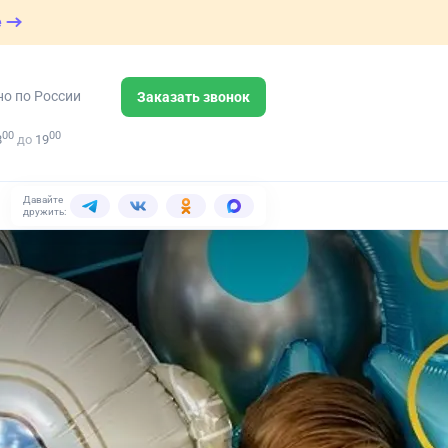
е
но по России
Заказать звонок
00
00
8
до
19
Давайте
дружить: