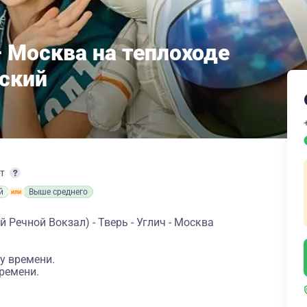
– Москва на теплоходе
ский
рт
й
Выше среднего
Речной Вокзал) - Тверь - Углич - Москва
у времени.
ремени.