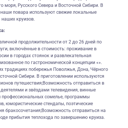
о моря, Русского Севера и Восточной Сибири. В
и наши повара используют свежие локальные
 наших круизов.
са:
личной продолжительности от 2 до 26 дней по
луги, включённые в стоимость: проживание в
рсии в городах стоянок и развлекательная
низованное по гастрономической концепции «».
их традициях побережья Поволжья, Дона, Чёрного
Восточной Сибири. В приготовлении используются
гионов путешествия;Возможность отправиться в
 деятелями и звёздами телевидения, винные
и профессиональных сомелье, программы
ов, юмористические стендапы, поэтические
ия бракосочетания;Возможность отправиться на
роде прибытия теплохода по завершению круиза.