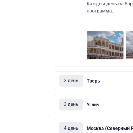
Каждый день на бор
программа.
2 день
Тверь
3 день
Углич
4 день
Москва (Северный Р