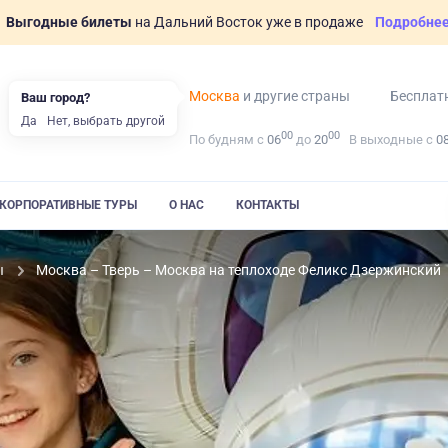
Выгодные билеты
на Дальний Восток уже в продаже
Подробне
Москва
и другие страны
Бесплат
Ваш город?
Да
Нет, выбрать другой
00
00
По будням с
06
до
20
В выходные с
0
КОРПОРАТИВНЫЕ ТУРЫ
О НАС
КОНТАКТЫ
ы
Москва – Тверь – Москва на теплоходе Феликс Дзержинский