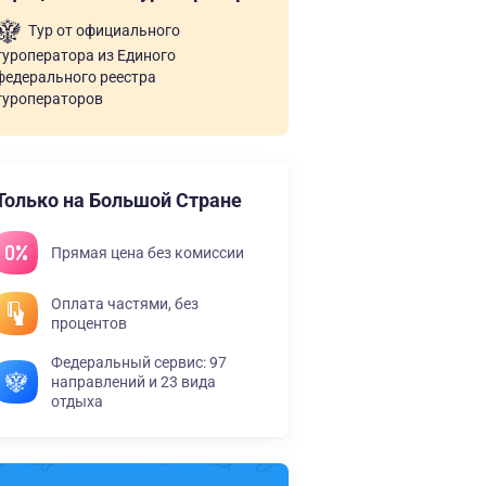
Тур от официального
туроператора из Единого
федерального реестра
туроператоров
Только на Большой Стране
Прямая цена без комиссии
Оплата частями, без
процентов
Федеральный сервис: 97
направлений и 23 вида
отдыха