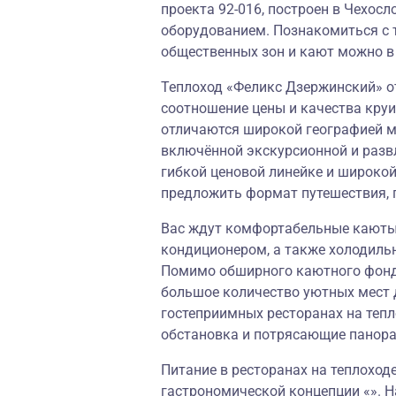
проекта 92-016, построен в Чехо
оборудованием. Познакомиться с 
общественных зон и кают можно в 
Теплоход «Феликс Дзержинский» от
соотношение цены и качества круи
отличаются широкой географией м
включённой экскурсионной и разв
гибкой ценовой линейке и широко
предложить формат путешествия, 
Вас ждут комфортабельные каюты,
кондиционером, а также холодиль
Помимо обширного каютного фонда
большое количество уютных мест 
гостеприимных ресторанах на теп
обстановка и потрясающие панор
Питание в ресторанах на теплоход
гастрономической концепции «». Н