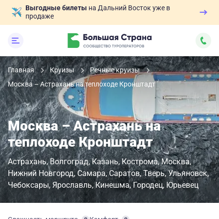
Выгодные билеты
на Дальний Восток уже в
продаже
Главная
Круизы
Речные круизы
Москва – Астрахань на теплоходе Кронштадт
Москва – Астрахань на
теплоходе Кронштадт
Астрахань
Волгоград
Казань
Кострома
Москва
Нижний Новгород
Самара
Саратов
Тверь
Ульяновск
Чебоксары
Ярославль
Кинешма
Городец
Юрьевец