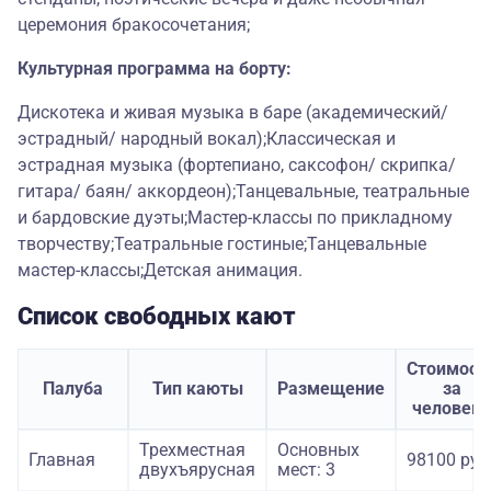
церемония бракосочетания;
Культурная программа на борту:
Дискотека и живая музыка в баре (академический/
эстрадный/ народный вокал);Классическая и
эстрадная музыка (фортепиано, саксофон/ скрипка/
гитара/ баян/ аккордеон);Танцевальные, театральные
и бардовские дуэты;Мастер-классы по прикладному
творчеству;Театральные гостиные;Танцевальные
мастер-классы;Детская анимация.
Список свободных кают
Стоимост
Палуба
Тип каюты
Размещение
за
человека
Трехместная
Основных
Главная
98100 руб
двухъярусная
мест: 3