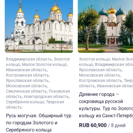
Владимирская область
Золотое
Золотое кольцо
Малое Зол
кольцо
Малое Золотое кольцо
кольцо
Владимирская обл
Ивановская область
Ярославская область
Костромская область
Московская область
Ярославская область
Костромская область
Твер
Московская область
область
Ивановская обла
Смоленская область
Псковская
Древние города –
область
Новгородская область
сокровища русской
Серебряное кольцо
Тверская
область
культуры. Тур по Золот
Русь могучая. Обширный тур
кольцу из Санкт-Петерб
по городам Золотого и
RUB 60,900
/ 8 дней
Серебряного кольца