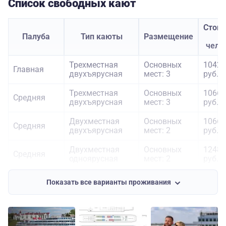
Список свободных кают
Стои
Палуба
Тип каюты
Размещение
з
чело
Трехместная
Основных
10420
Главная
двухъярусная
мест: 3
руб.
Трехместная
Основных
10660
Средняя
двухъярусная
мест: 3
руб.
Двухместная
Основных
10660
Средняя
двухъярусная
мест: 2
руб.
Двухместная
Основных
12480
Средняя
одноярусная
мест: 2
руб.
Полулюкс
Основных
20600
Средняя
Показать все варианты проживания
четырехместный
мест: 4
руб.
Люкс
Основных
24230
Средняя
четырехместный
мест: 4
руб.