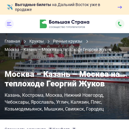
Выгодные билеты
на Дальний Восток уже в
продаже
Главная
Круизы
Речные круизы
Москва – Казань – Москва на теплоходе Георгий Жуков
Москва – Казань – Москва на
теплоходе Георгий Жуков
Казань
Кострома
Москва
Нижний Новгород
Чебоксары
Ярославль
Углич
Калязин
Плес
Козьмодемьянск
Мышкин
Свияжск
Городец