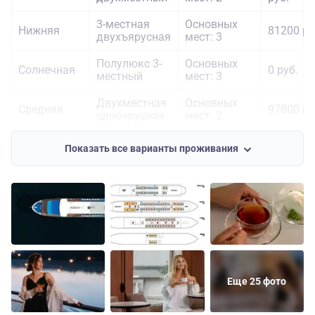
3-местная
Основных
Нижняя
81200 ру
двухъярусная
мест: 3
Полулюкс 3-
Основных
Солнечная
0 руб.
местный
мест: 3
Двухместная
Основных
Средняя
97800 ру
одноярусная
мест: 2
Делюкс
Основных
110600
Средняя
Показать все варианты проживания
двухместный
мест: 2
руб.
Люкс
Основных
166300
Средняя
трехместный
мест: 3
руб.
Двухместная
Основных
102700
Шлюпочная
одноярусная
мест: 2
руб.
Еще 25 фото