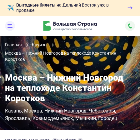
Выгодные билеты
на Дальний Восток уже в
продаже
Главная
Круизы
Москва – Нижний Новгород на теплоходе Константин
Коротков
Москва – Нижний Новгород
на теплоходе Константин
Коротков
Казань
Москва
Нижний Новгород
Чебоксары
Ярославль
Козьмодемьянск
Мышкин
Городец