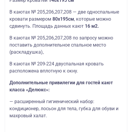
Размер кроватей
140х195 см
В каютах № 205,206,207,208 — две односпальные
кровати размером
80х195см
, которые можно
сдвинуть. П
лощадь
данных
кают
16 м2.
В каютах № 205,206,207,208 по запросу можно
поставить дополнительное спальное место
(раскладушка),
В каютах № 209-224 двуспальная кровать
расположена вплотную к окну.
Дополнительные привилегии для гостей кают
класса «Делюкс»:
— расширенный гигиенический набор:
кондиционер, лосьон для тела, губка для обуви и
махровый халат.