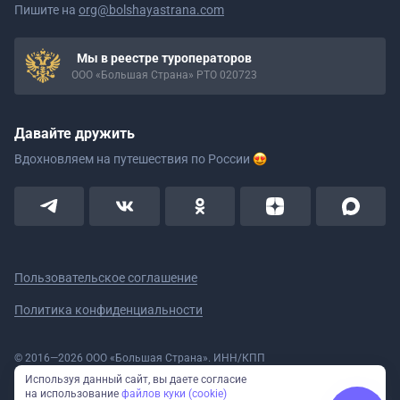
Пишите на
org@bolshayastrana.com
Мы в реестре туроператоров
ООО «Большая Страна» РТО 020723
Давайте дружить
Вдохновляем на путешествия
по России
Пользовательское соглашение
Политика конфиденциальности
© 2016—2026 ООО «Большая Страна». ИНН/КПП
5908078160/590801001 ОГРН 1185958020533
Используя данный сайт, вы даете согласие
Номер в реестре Роскомнадзора № 59-18-006319 (Приказ № 321 от
на использование
файлов куки (cookie)