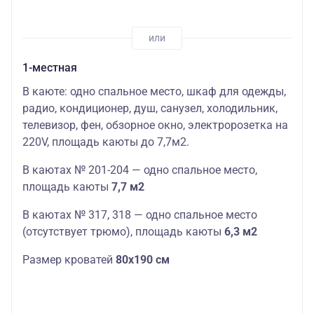
1-местная
В каюте: одно спальное место, шкаф для одежды,
радио, кондиционер, душ, санузел, холодильник,
телевизор, фен, обзорное окно, электророзетка на
220V,
площадь
кают
ы до 7,7м2.
В
кают
ах № 201-204 — одно спальное место,
площадь
кают
ы
7,7 м2
В кают
ах № 317, 318 — одно спальное место
(отсутствует трюмо),
площадь
кают
ы
6,3 м2
Размер кроватей
80х190 см