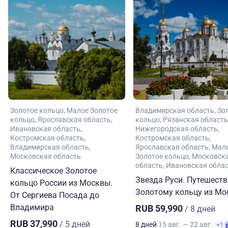
Золотое кольцо
Малое Золотое
Владимирская область
Зо
кольцо
Ярославская область
кольцо
Рязанская область
Ивановская область
Нижегородская область
Костромская область
Костромская область
Владимирская область
Ярославская область
Мал
Московская область
Золотое кольцо
Московск
область
Ивановская обла
Классическое Золотое
Звезда Руси. Путешеств
кольцо России из Москвы.
Золотому кольцу из М
От Сергиева Посада до
Владимира
RUB 59,990
/ 8 дней
RUB 37,990
/ 5 дней
8 дней
15 авг. — 22 авг.
+1