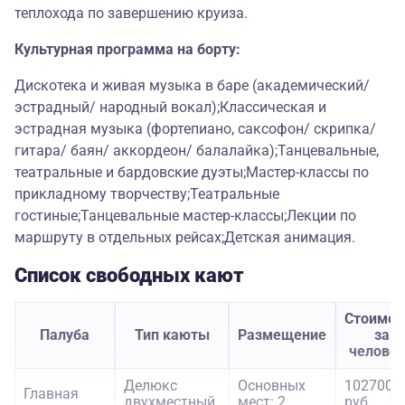
теплохода по завершению круиза.
Культурная программа на борту:
Дискотека и живая музыка в баре (академический/
эстрадный/ народный вокал);Классическая и
эстрадная музыка (фортепиано, саксофон/ скрипка/
гитара/ баян/ аккордеон/ балалайка);Танцевальные,
театральные и бардовские дуэты;Мастер-классы по
прикладному творчеству;Театральные
гостиные;Танцевальные мастер-классы;Лекции по
маршруту в отдельных рейсах;Детская анимация.
Список свободных кают
Стоимос
Палуба
Тип каюты
Размещение
за
челове
Делюкс
Основных
102700
Главная
двухместный
мест: 2
руб.