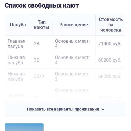
Список свободных кают
Стоимость
Тип
Палуба
Размещение
за
каюты
человека
Главная
Основных мест:
2А
71400 руб.
палуба
4
Нижняя
Основных мест:
3Б
60200 руб.
палуба
4
Нижняя
Основных мест:
3Б/2
66200 руб.
палуба
2
Основных мест:
Нижняя
2
Л2
88400 руб.
палуба
Дополнительных
мест: 1
Показать все варианты проживания
Средняя
Основных мест:
1Б
92900 руб.
палуба
2