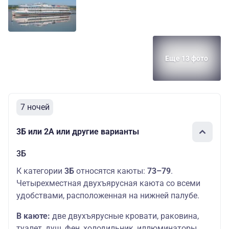
Средняя
Основных мест:
104000
1А
палуба
2
руб.
Средняя
Основных мест:
115200
Л
палуба
2
руб.
Еще 13 фото
Основных мест:
Средняя
2
115200
Л1
палуба
Дополнительных
руб.
мест: 1
7 ночей
Средняя
Основных мест:
126000
1
палуба
1
руб.
3Б или 2А или другие варианты
Основных мест:
Средняя
2
131500
Люкс
3Б
палуба
Дополнительных
руб.
мест: 1
К категории
3Б
относятся каюты:
73–79
.
Четырехместная двухъярусная каюта со всеми
удобствами, расположенная на нижней палубе.
В каюте:
две двухъярусные кровати, раковина,
туалет, душ, фен, холодильник, иллюминаторы.