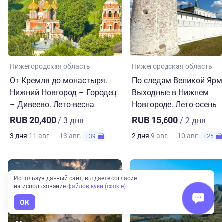
Нижегородская область
Нижегородская область
От Кремля до монастыря.
По следам Великой Ярм
Нижний Новгород – Городец
Выходные в Нижнем
– Дивеево. Лето-весна
Новгороде. Лето-осень
RUB 20,400
RUB 15,600
/ 3 дня
/ 2 дня
3 дня
11 авг. — 13 авг.
2 дня
9 авг. — 10 авг.
+39
+25
Используя данный сайт, вы даете согласие
на использование
файлов куки (cookie)
OK