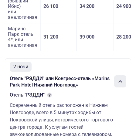
(бывший
Ибис)
26 100
34 200
24 900
или
аналогичная
Маринс
Парк отель
31 200
39 000
28 200
4*, или
аналогичная
2 ночи
Отель "РЭДДИ" или Конгресс-отель «Marins
Park Hotel Нижний Новгород»
Отель "РЭДДИ"
Современный отель расположен в Нижнем
Новгороде, всего в 5 минутах ходьбы от
Покровской улицы, исторического торгового
центра города. К услугам гостей
звукоизолированные номера с телевизором,