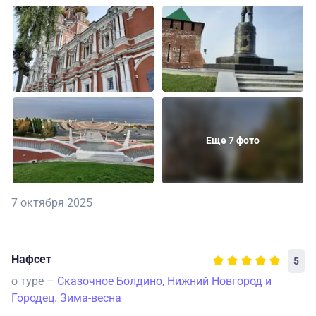
Еще 7 фото
7 октября 2025
Нафсет
5
о туре –
Сказочное Болдино, Нижний Новгород и
Городец. Зима-весна