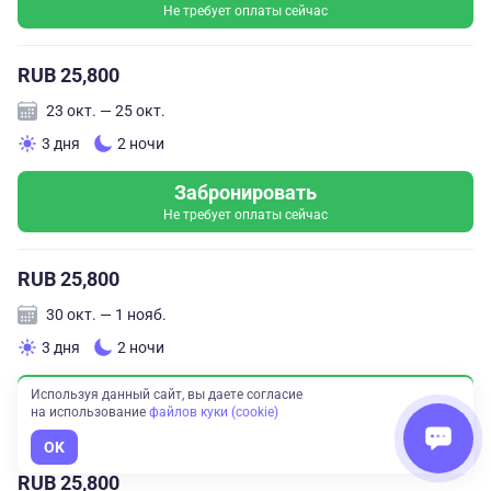
Не требует оплаты сейчас
RUB 25,800
23 окт. — 25 окт.
3 дня
2 ночи
Забронировать
Не требует оплаты сейчас
RUB 25,800
30 окт. — 1 нояб.
3 дня
2 ночи
Забронировать
Используя данный сайт, вы даете согласие
на использование
файлов куки (cookie)
Не требует оплаты сейчас
OK
RUB 25,800