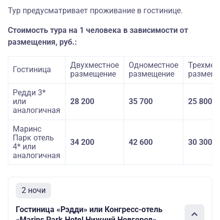
Тур предусматривает проживание в гостинице.
Стоимость тура на 1 человека в зависимости от
размещения, руб.:
Двухместное
Одноместное
Трехмес
Гостиница
размещение
размещение
размещ
Редди 3*
или
28 200
35 700
25 800
аналогичная
Маринс
Парк отель
34 200
42 600
30 300
4* или
аналогичная
2 ночи
Гостиница «Рэдди» или Конгресс-отель
«Marins Park Hotel Нижний Новгород»