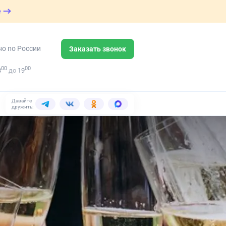
е
но по России
Заказать звонок
00
00
8
до
19
Давайте
дружить: