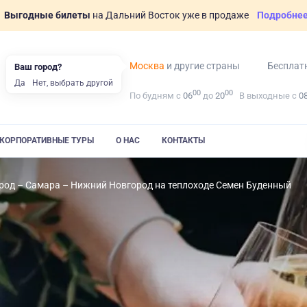
Выгодные билеты
на Дальний Восток уже в продаже
Подробне
Москва
и другие страны
Бесплат
Ваш город?
Да
Нет, выбрать другой
00
00
По будням с
06
до
20
В выходные с
0
КОРПОРАТИВНЫЕ ТУРЫ
О НАС
КОНТАКТЫ
од – Самара – Нижний Новгород на теплоходе Семен Буденный