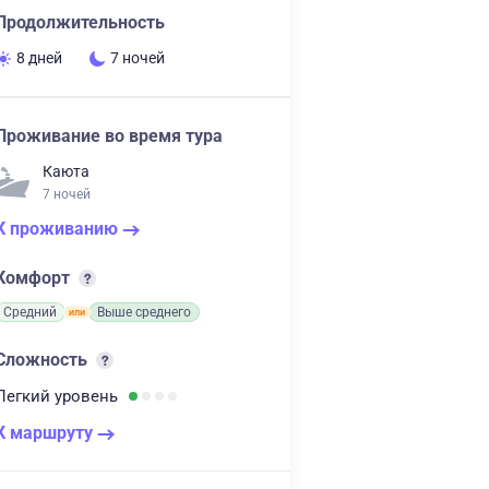
Продолжительность
8 дней
7 ночей
Проживание во время тура
Каюта
7 ночей
К проживанию
Комфорт
Средний
Выше среднего
Сложность
Легкий
уровень
К маршруту