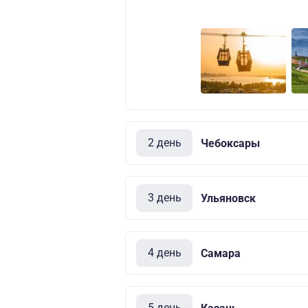
2 день
Чебоксары
3 день
Ульяновск
4 день
Самара
5 день