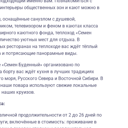
подходящий именно вам. Познакомиться с
 интерьеры общественных зон и кают можно в
 оснащённые санузлом с душевой,
ником, телевизором и феном в каютах класса
ирного каютного фонда, теплоход «Семен
личество уютных мест для отдыха. В
ых ресторанах на теплоходе вас ждёт тёплый
а и потрясающие панорамные виды.
е «Семен Буденный» организовано по
а борту вас ждёт кухня в лучших традициях
о моря, Русского Севера и Восточной Сибири. В
и наши повара используют свежие локальные
 наших круизов.
са:
личной продолжительности от 2 до 26 дней по
луги, включённые в стоимость: проживание в