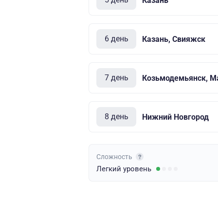
Казань
6 день
Казань, Свияжск
7 день
Козьмодемьянск, М
8 день
Нижний Новгород
Сложность
Легкий
уровень