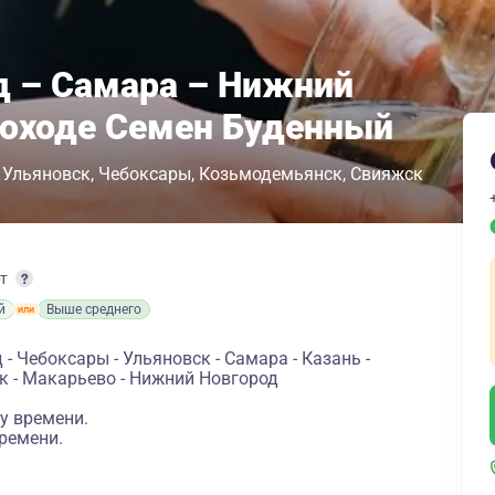
д – Самара – Нижний
лоходе Семен Буденный
Ульяновск
Чебоксары
Козьмодемьянск
Свияжск
рт
й
Выше среднего
 Чебоксары - Ульяновск - Самара - Казань -
к - Макарьево - Нижний Новгород
у времени.
ремени.