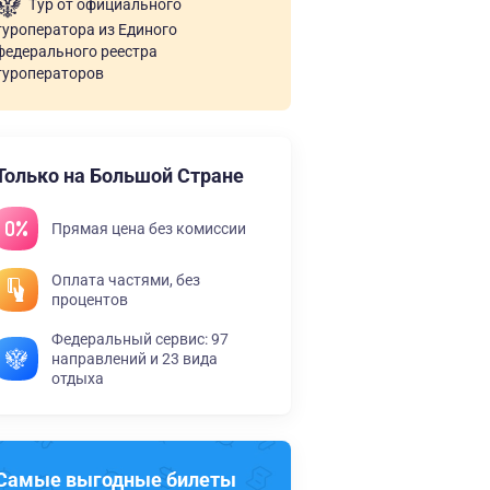
Тур от официального
туроператора из Единого
федерального реестра
туроператоров
Только на Большой Стране
Прямая цена без комиссии
Оплата частями, без
процентов
Федеральный сервис: 97
направлений и 23 вида
отдыха
Самые выгодные билеты