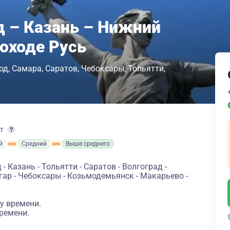
 – Казань – Нижний
лоходе Русь
од
Самара
Саратов
Чебоксары
Тольятти
рт
й
Средний
Выше среднего
 Казань - Тольятти - Саратов - Волгоград -
лгар - Чебоксары - Козьмодемьянск - Макарьево -
у времени.
ремени.