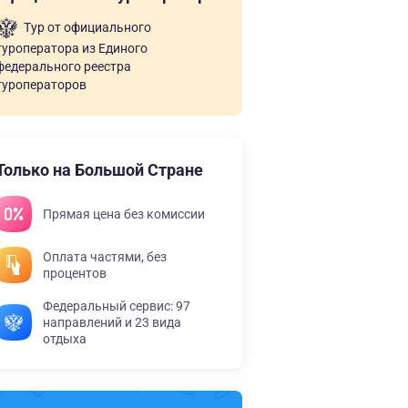
Тур от официального
туроператора из Единого
федерального реестра
туроператоров
Только на Большой Стране
Прямая цена без комиссии
Оплата частями, без
процентов
Федеральный сервис: 97
направлений и 23 вида
отдыха