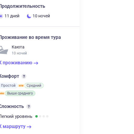
Продолжительность
11 дней
10 ночей
Проживание во время тура
Каюта
10 ночей
К проживанию
Комфорт
Простой
Средний
Выше среднего
Сложность
Легкий
уровень
К маршруту