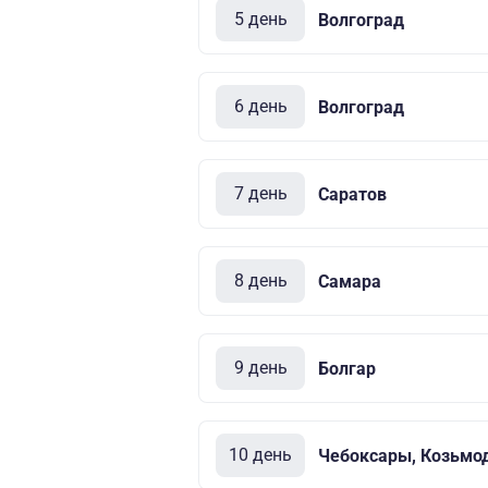
5 день
Волгоград
6 день
Волгоград
7 день
Саратов
8 день
Самара
9 день
Болгар
10 день
Чебоксары, Козьмо