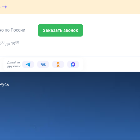
е
но по России
Заказать звонок
00
00
8
до
19
Давайте
дружить:
Русь