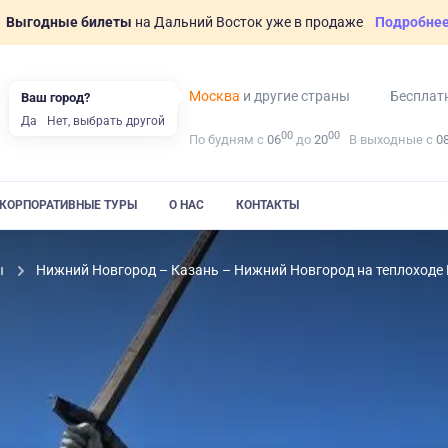
Выгодные билеты
на Дальний Восток уже в продаже
Подробне
Москва
и другие страны
Бесплат
Ваш город?
Да
Нет, выбрать другой
00
00
По будням с
06
до
20
В выходные с
0
КОРПОРАТИВНЫЕ ТУРЫ
О НАС
КОНТАКТЫ
ы
Нижний Новгород – Казань – Нижний Новгород на теплоходе 