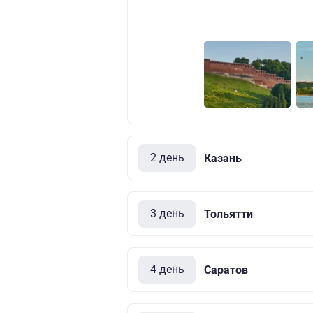
2 день
Казань
3 день
Тольятти
4 день
Саратов