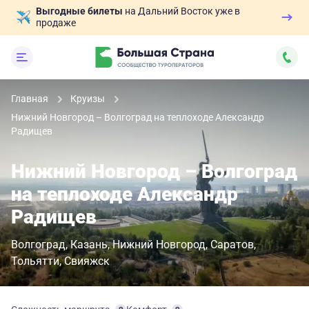
Выгодные билеты
на Дальний Восток уже в
продаже
Главная
Круизы
Нижний Новгород – Волгоград на теплоходе Александр
Радищев
Нижний Новгород – Волгоград
на теплоходе Александр
Радищев
Волгоград
Казань
Нижний Новгород
Саратов
Тольятти
Свияжск