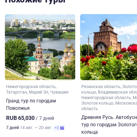
Нижегородская область
Рязанская область
Золото
Татарстан
Марий Эл
Чувашия
кольцо
Владимирская обл
Нижегородская область
М
Гранд тур по городам
Золотое кольцо
Московск
Поволжья
область
Древняя Русь. Автобус
RUB 65,030
/ 7 дней
тур по городам Золотог
7 дней
14 авг. — 20 авг.
+2
кольца