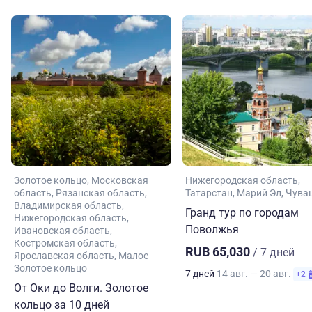
Золотое кольцо
Московская
Нижегородская область
область
Рязанская область
Татарстан
Марий Эл
Чува
Владимирская область
Гранд тур по городам
Нижегородская область
Поволжья
Ивановская область
Костромская область
RUB 65,030
/ 7 дней
Ярославская область
Малое
Золотое кольцо
7 дней
14 авг. — 20 авг.
+2
От Оки до Волги. Золотое
кольцо за 10 дней