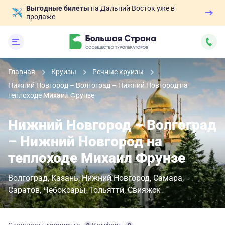
Выгодные билеты
на Дальний Восток уже в
продаже
Главная
Круизы
Речные круизы
Нижний Новгород – Волгоград – Нижний Новгород на
теплоходе Михаил Фрунзе
Нижний Новгород – Волгоград
– Нижний Новгород на
теплоходе Михаил Фрунзе
Волгоград
Казань
Нижний Новгород
Самара
Саратов
Чебоксары
Тольятти
Свияжск