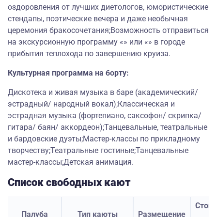
оздоровления от лучших диетологов, юмористические
стендапы, поэтические вечера и даже необычная
церемония бракосочетания;Возможность отправиться
на экскурсионную программу «» или «» в городе
прибытия теплохода по завершению круиза.
Культурная программа на борту:
Дискотека и живая музыка в баре (академический/
эстрадный/ народный вокал);Классическая и
эстрадная музыка (фортепиано, саксофон/ скрипка/
гитара/ баян/ аккордеон);Танцевальные, театральные
и бардовские дуэты;Мастер-классы по прикладному
творчеству;Театральные гостиные;Танцевальные
мастер-классы;Детская анимация.
Список свободных кают
Стои
Палуба
Тип каюты
Размещение
з