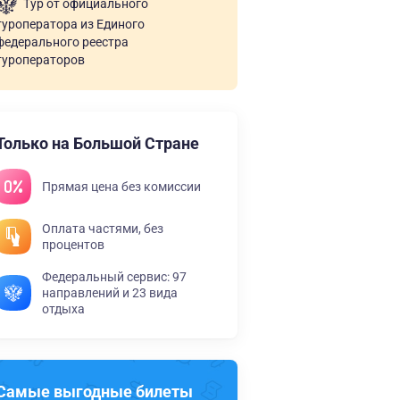
Тур от официального
туроператора из Единого
федерального реестра
туроператоров
Только на Большой Стране
Прямая цена без комиссии
Оплата частями, без
процентов
Федеральный сервис: 97
направлений и 23 вида
отдыха
Самые выгодные билеты