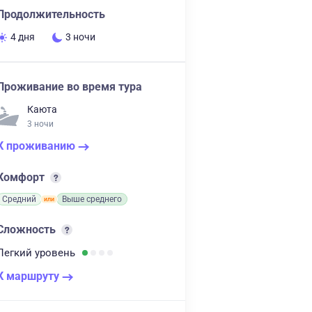
Продолжительность
4 дня
3 ночи
Проживание во время тура
Каюта
3 ночи
К проживанию
Комфорт
Средний
Выше среднего
Сложность
Легкий
уровень
К маршруту