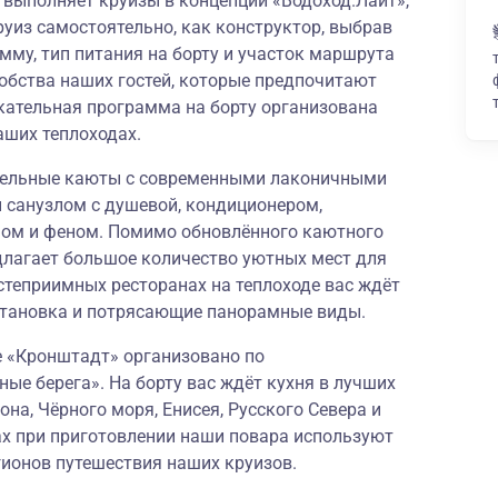
» выполняет круизы в концепции
«Водоход.Лайт»
,
руиз самостоятельно, как конструктор, выбрав
му, тип питания на борту и участок маршрута
обства наших гостей, которые предпочитают
кательная программа на борту организована
аших теплоходах.
бельные каюты с современными лаконичными
 санузлом с душевой, кондиционером,
фом и феном. Помимо обновлённого каютного
длагает большое количество уютных мест для
степриимных ресторанах на теплоходе вас ждёт
становка и потрясающие панорамные виды.
е «Кронштадт» организовано по
ные берега
». На борту вас ждёт кухня в лучших
на, Чёрного моря, Енисея, Русского Севера и
ах при приготовлении наши повара используют
гионов путешествия наших круизов.