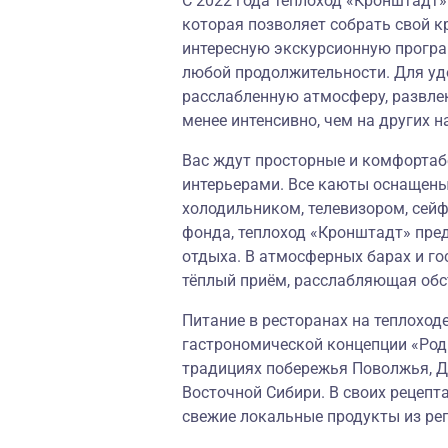
С 2022 года теплоход «Кронштадт
которая позволяет собрать свой к
интересную экскурсионную програм
любой продолжительности. Для уд
расслабленную атмосферу, развле
менее интенсивно, чем на других н
Вас ждут просторные и комфорта
интерьерами. Все каюты оснащены
холодильником, телевизором, сей
фонда, теплоход «Кронштадт» пре
отдыха. В атмосферных барах и го
тёплый приём, расслабляющая об
Питание в ресторанах на теплоход
гастрономической концепции «
Род
традициях побережья Поволжья, До
Восточной Сибири. В своих рецепт
свежие локальные продукты из ре