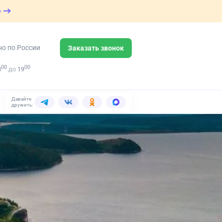
е
но по России
Заказать звонок
00
00
8
до
19
Давайте
дружить: