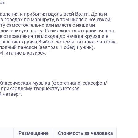
са:
вления и прибытия вдоль всей Волги, Дона и
 городах по маршруту, в том числе с ночёвкой;
ту самостоятельно или вместе с нашими
лнительную плату; Возможность отправиться на
 отправления теплохода до начала круиза и в
ершению круиза;Выбор системы питания: завтрак,
полный пансион (завтрак + обед + ужин).
«Питание в круизе».
Классическая музыка (фортепиано, саксофон/
о прикладному творчеству;Детская
 четверг.
Размещение
Стоимость за человека