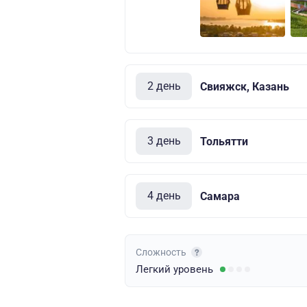
2 день
Свияжск, Казань
3 день
Тольятти
4 день
Самара
Сложность
Легкий
уровень