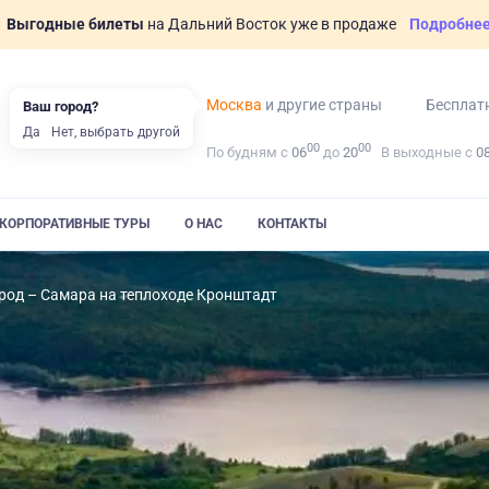
Выгодные билеты
на Дальний Восток уже в продаже
Подробне
Москва
и другие страны
Бесплат
Ваш город?
Да
Нет, выбрать другой
00
00
По будням с
06
до
20
В выходные с
0
КОРПОРАТИВНЫЕ ТУРЫ
О НАС
КОНТАКТЫ
од – Самара на теплоходе Кронштадт