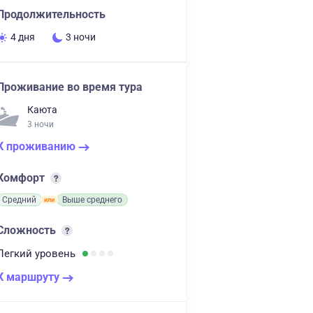
Продолжительность
4 дня
3 ночи
Проживание во время тура
Каюта
3 ночи
К проживанию
Комфорт
Средний
Выше среднего
Сложность
Легкий
уровень
К маршруту