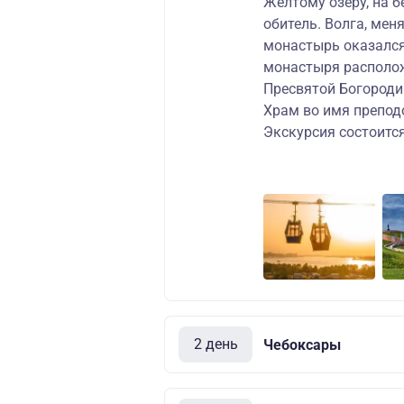
Жёлтому озеру, на б
обитель. Волга, меня
монастырь оказался
монастыря располож
Пресвятой Богороди
Храм во имя препод
Экскурсия состоитс
2 день
Чебоксары