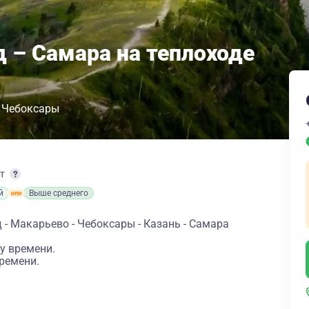
 – Самара на теплоходе
Чебоксары
рт
й
Выше среднего
- Макарьево - Чебоксары - Казань - Самара
у времени.
ремени.