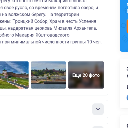
ерегу которого святой Макарий основал
я своё русло, со временем поглотила озеро, и
 на волжском берегу. На территории
ены: Троицкий Собор, Храм в честь Успения
цы, надвратная церковь Михаила Архангела,
обного Макария Желтоводского.
я при минимальной численности группы 10 чел.
Еще 20 фото