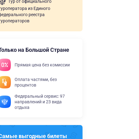
Тур от официального
туроператора из Единого
федерального реестра
туроператоров
Только на Большой Стране
Прямая цена без комиссии
Оплата частями, без
процентов
Федеральный сервис: 97
направлений и 23 вида
отдыха
Самые выгодные билеты