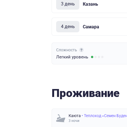
3 день
Казань
4 день
Самара
Сложность
Легкий
уровень
Проживание
Каюта
• Теплоход «Семен Буде
3 ночи