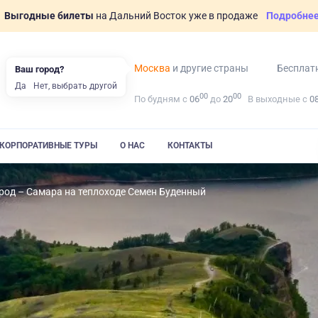
Выгодные билеты
на Дальний Восток уже в продаже
Подробне
Москва
и другие страны
Бесплат
Ваш город?
Да
Нет, выбрать другой
00
00
По будням с
06
до
20
В выходные с
0
КОРПОРАТИВНЫЕ ТУРЫ
О НАС
КОНТАКТЫ
од – Самара на теплоходе Семен Буденный