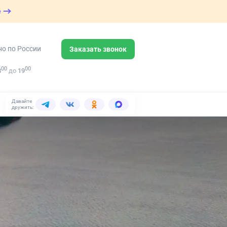
е
но по России
Заказать звонок
00
00
8
до
19
Давайте
дружить: