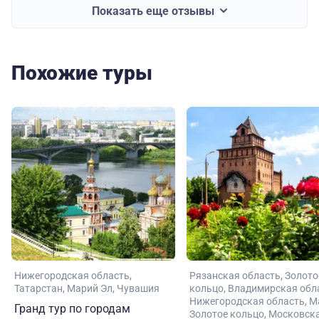
Показать еще отзывы
Похожие туры
Нижегородская область
Рязанская область
Золото
Татарстан
Марий Эл
Чувашия
кольцо
Владимирская обл
Нижегородская область
М
Гранд тур по городам
Золотое кольцо
Московск