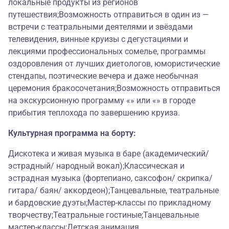
локальные продукты из регионов
путешествия;Возможность отправиться в один из —
встречи с театральными деятелями и звёздами
телевидения, винные круизы с дегустациями и
лекциями профессиональных сомелье, программы
оздоровления от лучших диетологов, юмористические
стендапы, поэтические вечера и даже необычная
церемония бракосочетания;Возможность отправиться
на экскурсионную программу «» или «» в городе
прибытия теплохода по завершению круиза.
Культурная программа на борту:
Дискотека и живая музыка в баре (академический/
эстрадный/ народный вокал);Классическая и
эстрадная музыка (фортепиано, саксофон/ скрипка/
гитара/ баян/ аккордеон);Танцевальные, театральные
и бардовские дуэты;Мастер-классы по прикладному
творчеству;Театральные гостиные;Танцевальные
мастер-классы;Детская анимация.