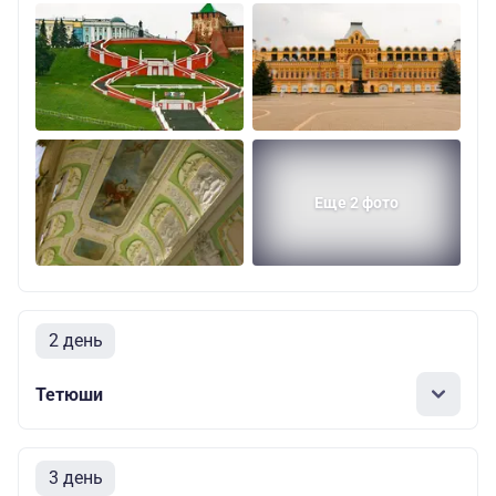
Еще 2 фото
2 день
Тетюши
3 день