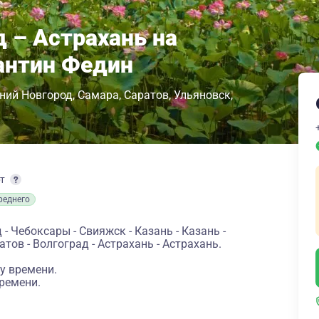
 – Астрахань на
антин Федин
ний Новгород
Самара
Саратов
Ульяновск
рт
реднего
 Чебоксары - Свияжск - Казань - Казань -
атов - Волгоград - Астрахань - Астрахань.
у времени.
ремени.