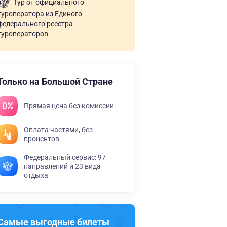
Тур от официального
туроператора из Единого
федерального реестра
туроператоров
Только на Большой Стране
Прямая цена без комиссии
Оплата частями, без
процентов
Федеральный сервис: 97
направлений и 23 вида
отдыха
Самые выгодные билеты