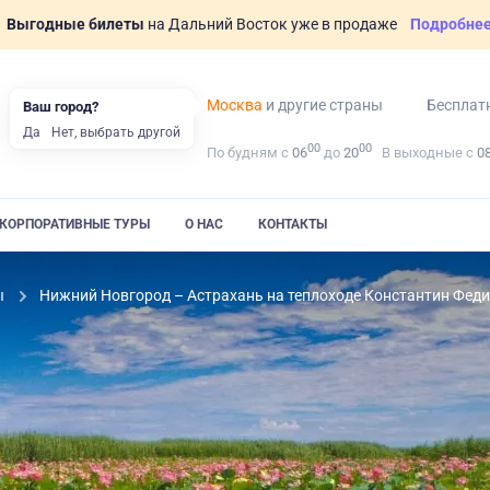
Выгодные билеты
на Дальний Восток уже в продаже
Подробне
Москва
и другие страны
Бесплат
Ваш город?
Да
Нет, выбрать другой
00
00
По будням с
06
до
20
В выходные с
0
КОРПОРАТИВНЫЕ ТУРЫ
О НАС
КОНТАКТЫ
ы
Нижний Новгород – Астрахань на теплоходе Константин Фед