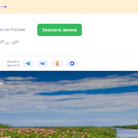
е
но по России
Заказать звонок
00
00
8
до
19
Давайте
дружить:
ин