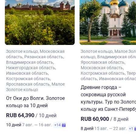
Золотое кольцо
Московская
Золотое кольцо
Малое Зол
область
Рязанская область
кольцо
Владимирская обл
Владимирская область
Ярославская область
Нижегородская область
Московская область
Ивановская область
Костромская область
Твер
Костромская область
область
Ивановская обла
Ярославская область
Малое
Древние города –
Золотое кольцо
сокровища русской
От Оки до Волги. Золотое
культуры. Тур по Золот
кольцо за 10 дней
кольцу из Санкт-Петерб
RUB 64,390
/ 10 дней
RUB 60,900
/ 8 дней
10 дней
7 авг. — 16 авг.
+14
8 дней
15 авг. — 22 авг.
+1