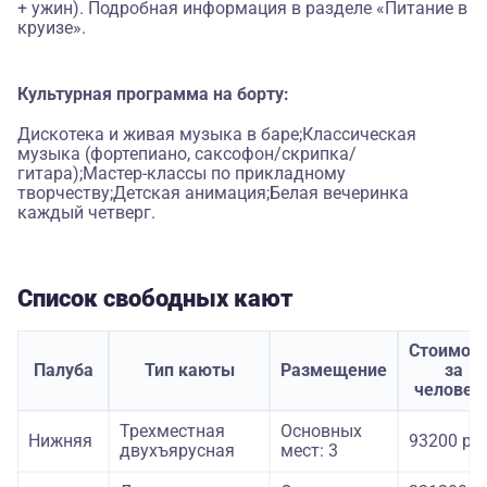
+ ужин). Подробная информация в разделе «Питание в
круизе».
Культурная программа на борту:
Дискотека и живая музыка в баре;Классическая
музыка (фортепиано, саксофон/скрипка/
гитара);Мастер-классы по прикладному
творчеству;Детская анимация;Белая вечеринка
каждый четверг.
Список свободных кают
Стоимос
Палуба
Тип каюты
Размещение
за
человек
Трехместная
Основных
Нижняя
93200 руб
двухъярусная
мест: 3