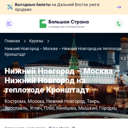
Выгодные билеты
на Дальний Восток уже в
продаже
Главная
Круизы
Нижний Новгород – Москва – Нижний Новгород на теплоходе
Кронштадт
Нижний Новгород – Москва –
Нижний Новгород на
теплоходе Кронштадт
Кострома
Москва
Нижний Новгород
Тверь
Ярославль
Углич
Плес
Кинешма
Мышкин
Городец