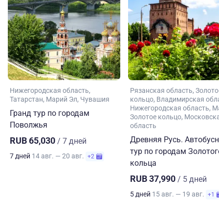
Нижегородская область
Рязанская область
Золото
Татарстан
Марий Эл
Чувашия
кольцо
Владимирская обл
Нижегородская область
М
Гранд тур по городам
Золотое кольцо
Московск
Поволжья
область
Древняя Русь. Автобус
RUB 65,030
/ 7 дней
тур по городам Золотог
7 дней
14 авг. — 20 авг.
+2
кольца
RUB 37,990
/ 5 дней
5 дней
15 авг. — 19 авг.
+1