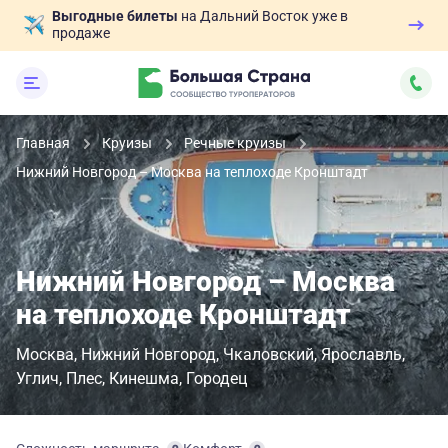
Выгодные билеты
на Дальний Восток уже в
продаже
Главная
Круизы
Речные круизы
Нижний Новгород – Москва на теплоходе Кронштадт
Нижний Новгород – Москва
на теплоходе Кронштадт
Москва
Нижний Новгород
Чкаловский
Ярославль
Углич
Плес
Кинешма
Городец