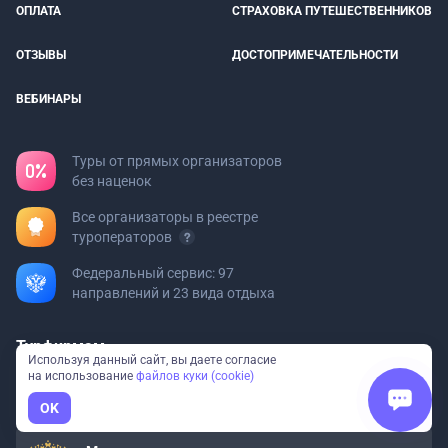
ОПЛАТА
СТРАХОВКА ПУТЕШЕСТВЕННИКОВ
ОТЗЫВЫ
ДОСТОПРИМЕЧАТЕЛЬНОСТИ
ВЕБИНАРЫ
Туры от прямых организаторов
без наценок
Все организаторы в реестре
туроператоров
Федеральный сервис: 97
направлений и 23 вида отдыха
Турфирмам
Используя данный сайт, вы даете согласие
Хотите добавить свой тур?
на использование
файлов куки (cookie)
Пишите на
org@bolshayastrana.com
OK