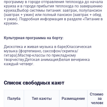
программу в городе отправления теплохода до начала
круиза и в городе прибытия теплохода по завершению
круиза;Выбор системы питания: завтрак, полупансион
(завтрак + ужин) или полный пансион (завтрак + обед
+ ужин). Подробная информация в разделе «Питание в
круизе».
Культурная программа на борту:
Дискотека и живая музыка в баре;Классическая
музыка (фортепиано, саксофон/скрипка/
гитара);Мастер-классы по прикладному
творчеству;Детская анимация;Белая вечеринка
каждый четверг.
Список свободных кают
Стоимос
Палуба
Тип каюты
Размещение
за
человек