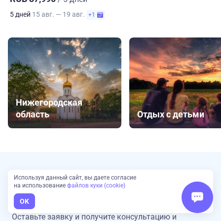
5 дней
15 авг. — 19 авг.
+1
Нижегородская
область
Отдых с детьми
Сложно выбрать?
Используя данный сайт, вы даете согласие
на использование
файлов куки (cookie)
Наш эксперт подберет туры для вас
OK
Оставьте заявку и получите консультацию
и