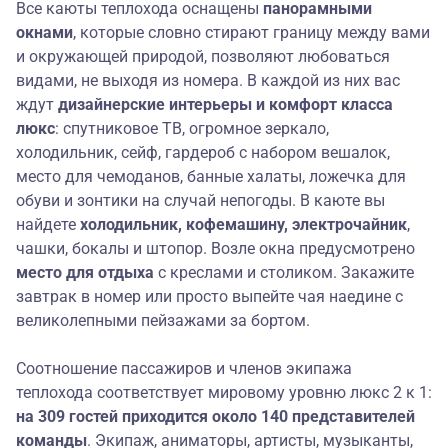
Все каюты теплохода оснащены
панорамными
окнами
, которые словно стирают границу между вами
и окружающей природой, позволяют любоваться
видами, не выходя из номера. В каждой из них вас
ждут
дизайнерские интерьеры и
комфорт класса
люкс
: спутниковое ТВ, огромное зеркало,
холодильник, сейф, гардероб с набором вешалок,
место для чемоданов, банные халаты, ложечка для
обуви и зонтики на случай непогоды. В каюте вы
найдете
холодильник,
кофемашину, электрочайник
,
чашки, бокалы и штопор. Возле окна предусмотрено
место для отдыха
с креслами и столиком. Закажите
завтрак в номер или просто выпейте чая наедине с
великолепными пейзажами за бортом.
Соотношение пассажиров и членов экипажа
теплохода соответствует мировому уровню люкс 2 к 1:
на 309 гостей приходится около 140 представителей
команды
. Экипаж, аниматоры, артисты, музыканты,