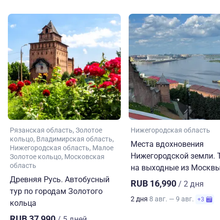
Рязанская область
Золотое
Нижегородская область
кольцо
Владимирская область
Места вдохновения
Нижегородская область
Малое
Нижегородской земли. 
Золотое кольцо
Московская
область
на выходные из Москв
Древняя Русь. Автобусный
RUB 16,990
/ 2 дня
тур по городам Золотого
2 дня
8 авг. — 9 авг.
+3
кольца
RUB 37,990
/ 5 дней