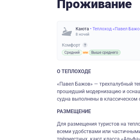
Проживание
Каюта
• Теплоход «Павел Бажо
8 ночей
Комфорт
Средний
Выше среднего
О ТЕПЛОХОДЕ
«Павел Бажов» — трехпалубный теп
прошедший модернизацию и осна
судна выполнены в классическом 
РАЗМЕЩЕНИЕ
Для размещения туристов на тепло
всеми удобствами или частичными
трёхместных кают класса «Альфа»