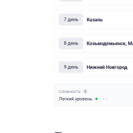
7 день
Казань
8 день
Козьмодемьянск, М
9 день
Нижний Новгород
Сложность
Легкий
уровень