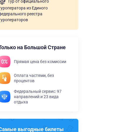
Тур от официального
туроператора из Единого
федерального реестра
туроператоров
Только на Большой Стране
Прямая цена без комиссии
Оплата частями, без
процентов
Федеральный сервис: 97
направлений и 23 вида
отдыха
Самые выгодные билеты