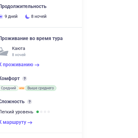
Продолжительность
9 дней
8 ночей
Проживание во время тура
Каюта
8 ночей
К проживанию
Комфорт
Средний
Выше среднего
Сложность
Легкий
уровень
К маршруту