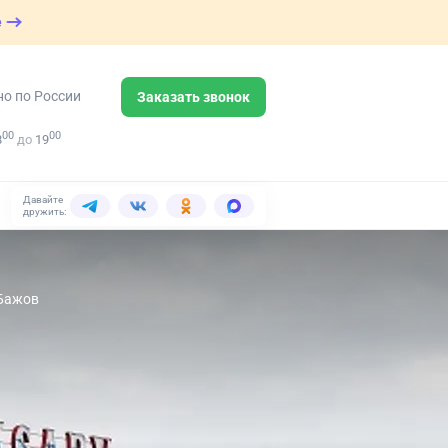
е
но по России
Заказать звонок
00
00
8
до
19
Давайте
дружить:
 Бажов