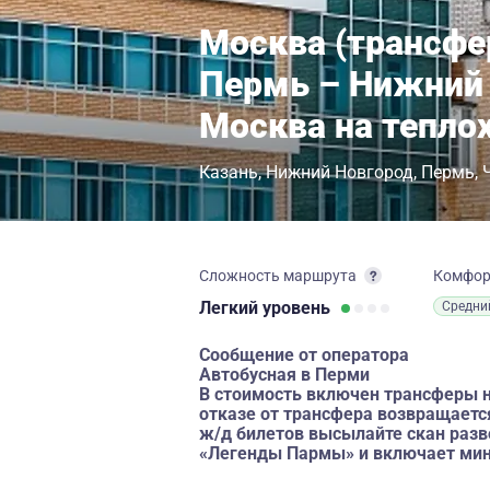
Москва (трансфе
Пермь – Нижний 
Москва на тепло
Казань
Нижний Новгород
Пермь
Сложность маршрута
Комфо
Легкий
уровень
Средни
Сообщение от оператора
Автобусная в Перми
В стоимость включен трансферы н
отказе от трансфера возвращаетс
ж/д билетов высылайте скан разв
«Легенды Пармы» и включает мин