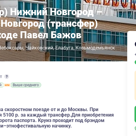
р) Нижний Новгород –
Новгород (трансфер)
ходе Павел Бажов
Чебоксары
Чайковский
Елабуга
Козьмодемьянск
рт
й
Выше среднего
а скоростном поезде от и до Москвы. При
я 5100 р. за каждый трансфер.Для приобретения
орота паспорта. Круиз проходит под брэндом
и–этнофестивальную начинку.