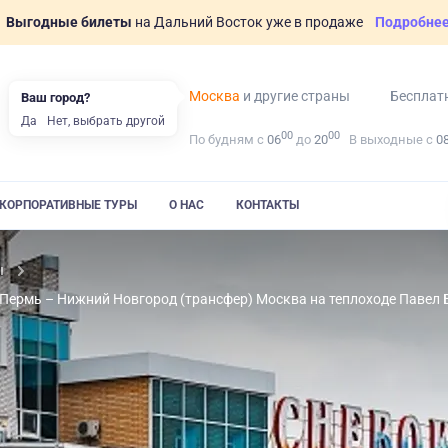
Выгодные билеты
на Дальний Восток уже в продаже
Подробне
Москва
и другие страны
Бесплат
Ваш город?
Да
Нет, выбрать другой
00
00
По будням с
06
до
20
В выходные с
0
КОРПОРАТИВНЫЕ ТУРЫ
О НАС
КОНТАКТЫ
ы
Пермь – Нижний Новгород (трансфер) Москва на теплоходе Павел