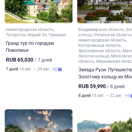
Нижегородская область
Владимирская область
Зо
Татарстан
Марий Эл
Чувашия
кольцо
Рязанская область
Нижегородская область
Гранд тур по городам
Костромская область
Поволжья
Ярославская область
Мал
Золотое кольцо
Московск
RUB 65,030
/ 7 дней
область
Ивановская обла
7 дней
14 авг. — 20 авг.
Звезда Руси. Путешеств
+2
Золотому кольцу из М
RUB 59,990
/ 8 дней
8 дней
15 авг. — 22 авг.
+1