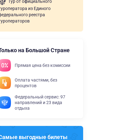
Тур от официального
туроператора из Единого
федерального реестра
туроператоров
Только на Большой Стране
Прямая цена без комиссии
Оплата частями, без
процентов
Федеральный сервис: 97
направлений и 23 вида
отдыха
Самые выгодные билеты