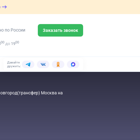
е
но по России
Заказать звонок
00
00
8
до
19
Давайте
дружить:
 Новгород(трансфер) Москва на