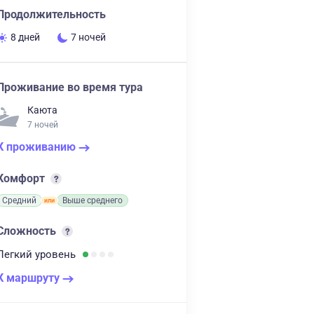
Продолжительность
8 дней
7 ночей
Проживание во время тура
Каюта
7 ночей
К проживанию
Комфорт
Средний
Выше среднего
Сложность
Легкий
уровень
К маршруту