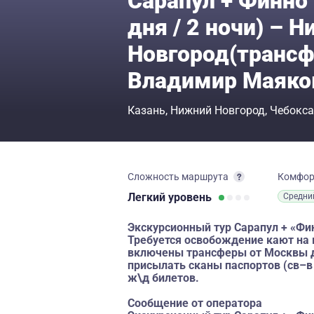
Сарапул + Финно 
дня / 2 ночи) – 
Новгород(трансф
Владимир Маяко
Казань
Нижний Новгород
Чебокс
Сложность маршрута
Комфо
Легкий
уровень
Средни
Экскурсионный тур Сарапул + «Фин
Требуется освобождение кают на в
включены трансферы от Москвы до
присылать сканы паспортов (св–в
ж\д билетов.
Сообщение от оператора