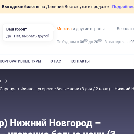
Выгодные билеты
на Дальний Восток уже в продаже
Подробне
Москва
и другие страны
Бесплат
Ваш город?
Да
Нет, выбрать другой
00
00
По будням с
06
до
20
В выходные с
0
КОРПОРАТИВНЫЕ ТУРЫ
О НАС
КОНТАКТЫ
ы
арапул + Финно – угорские белые ночи (3 дня / 2 ночи) – Нижний
р) Нижний Новгород –