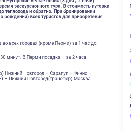
но–угорские белые ночи» (3 дня / 2 ночи)
ремя экскурсионного тура. В стоимость путевки
 теплохода и обратно. При бронировании
 о рождении) всех туристов для приобретения
во всех городах (кроме Перми) за 1 час до
 30 минут. В Перми посадка – за 2 часа.
р) Нижний Новгород – Сарапул + Финно –
очи) – Нижний Новгород(трансфер) Москва