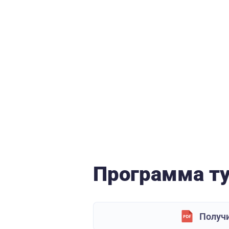
Программа т
Получи