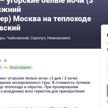
– угорские белые ночи (3
Нижний
ер) Москва на теплоходе
вский
ары
Чайковский
Сарапул
Нижнекамск
рт
й
Выше среднего
но–угорские белые ночи» (3 дня / 2 ночи)
ремя экскурсионного тура. В стоимость путевки
 теплохода и обратно. При бронировании
 о рождении) всех туристов для приобретения