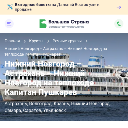
Выгодные билеты
на Дальний Восток уже в
продаже
Главная
Круизы
Речные круизы
Нижний Новгород – Астрахань – Нижний Новгород на
теплоходе Капитан Пушкарев
Нижний Новгород –
Астрахань – Нижний
Новгород на теплоходе
Капитан Пушкарев
Астрахань
Волгоград
Казань
Нижний Новгород
Самара
Саратов
Ульяновск