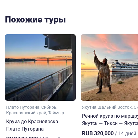
Похожие туры
Плато Путорана
Сибирь
Якутия
Дальний Восток
С
Красноярский край
Таймыр
Речной круиз по маршр
Круиз до Красноярска.
Якутск — Тикси — Якутс
Плато Путорана
RUB 320,000
/ 14 дней