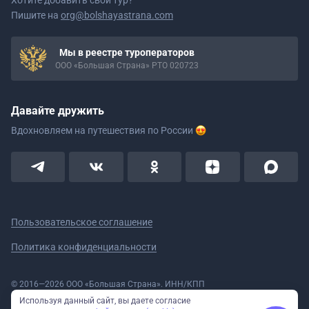
Хотите добавить свой тур?
Пишите на
org@bolshayastrana.com
Мы в реестре туроператоров
ООО «Большая Страна» РТО 020723
Давайте дружить
Вдохновляем на путешествия
по России
Пользовательское соглашение
Политика конфиденциальности
© 2016—2026 ООО «Большая Страна». ИНН/КПП
5908078160/590801001 ОГРН 1185958020533
Используя данный сайт, вы даете согласие
Номер в реестре Роскомнадзора № 59-18-006319 (Приказ № 321 от