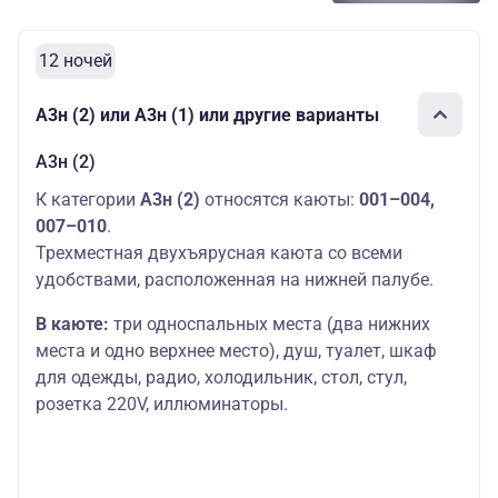
12 ночей
А3н (2) или А3н (1) или другие варианты
А3н (2)
К категории
А3н (2)
относятся каюты:
001–004,
007–010
.
Трехместная двухъярусная каюта со всеми
удобствами, расположенная на нижней палубе.
В каюте:
три односпальных места (два нижних
места и одно верхнее место), душ, туалет, шкаф
для одежды, радио, холодильник, стол, стул,
розетка 220V, иллюминаторы.