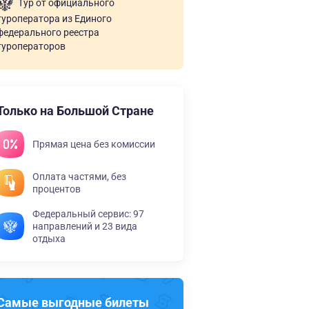
Тур от официального
туроператора из Единого
федерального реестра
туроператоров
Только на Большой Стране
Прямая цена без комиссии
Оплата частями, без
процентов
Федеральный сервис: 97
направлений и 23 вида
отдыха
Самые выгодные билеты