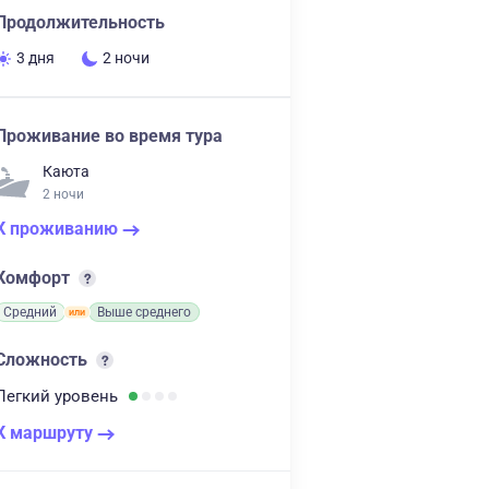
Продолжительность
3 дня
2 ночи
Проживание во время тура
Каюта
2 ночи
К проживанию
Комфорт
Средний
Выше среднего
Сложность
Легкий
уровень
К маршруту