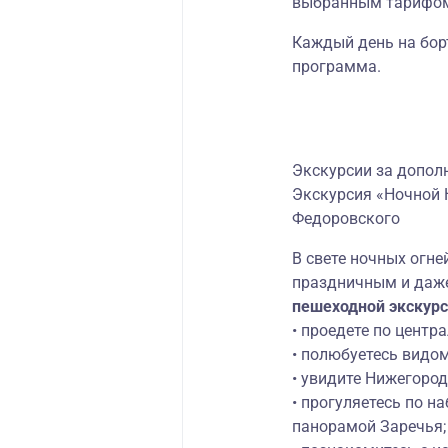
выбранным тарифо
Каждый день на бор
программа
.
Экскурсии за допол
Экскурсия «Ночной 
Федоровского
В свете ночных огн
праздничным и даж
пешеходной
экскурс
• проедете по центр
• полюбуетесь видом
• увидите Нижегород
• прогуляетесь по н
панорамой Заречья;