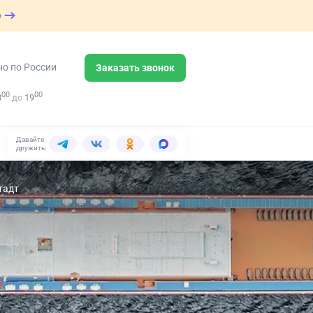
е
но по России
Заказать звонок
00
00
8
до
19
Давайте
дружить:
тадт