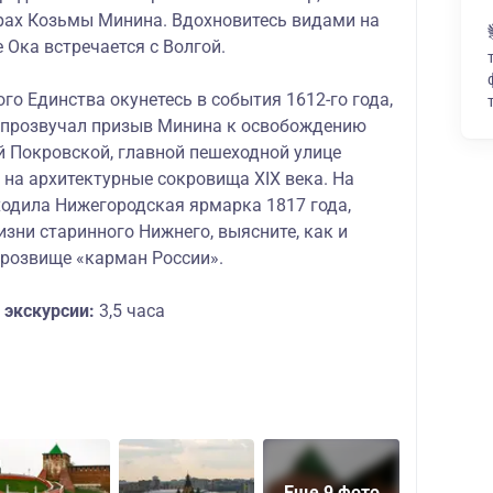
рах Козьмы Минина. Вдохновитесь видами на
е Ока встречается с Волгой.
о Единства окунетесь в события 1612-го года,
я прозвучал призыв Минина к освобождению
 Покровской, главной пешеходной улице
 на архитектурные сокровища XIX века. На
ходила Нижегородская ярмарка 1817 года,
изни старинного Нижнего, выясните, как и
прозвище «карман России».
экскурсии:
3,5 часа
Еще 9 фото