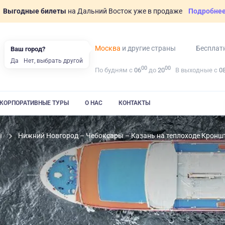
Выгодные билеты
на Дальний Восток уже в продаже
Подробне
Москва
и другие страны
Бесплат
Ваш город?
Да
Нет, выбрать другой
00
00
По будням с
06
до
20
В выходные с
0
КОРПОРАТИВНЫЕ ТУРЫ
О НАС
КОНТАКТЫ
ы
Нижний Новгород – Чебоксары – Казань на теплоходе Кронш