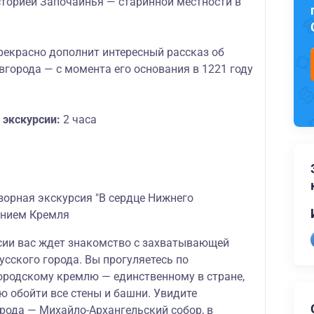
сторией Започаинья — старинной местности в
рекрасно дополнит интересный рассказ об
города — с момента его основания в 1221 году
экскурсии:
2 часа
зорная экскурсия "В сердце Нижнего
ением Кремля
сии в
ас ждет знакомство с захватывающей
усского города. Вы прогуляетесь по
родскому кремлю — единственному в стране,
ю обойти все стены и башни. Увидите
рода — Михайло-Архангельский собор, в