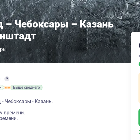
 – Чебоксары – Казань
онштадт
ары
рт
й
Выше среднего
- Чебоксары - Казань.
у времени.
ремени.