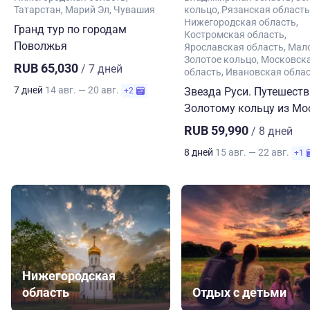
Татарстан
Марий Эл
Чувашия
кольцо
Рязанская область
Нижегородская область
Гранд тур по городам
Костромская область
Поволжья
Ярославская область
Мал
Золотое кольцо
Московск
RUB 65,030
/ 7 дней
область
Ивановская обла
7 дней
14 авг. — 20 авг.
Звезда Руси. Путешеств
+2
Золотому кольцу из М
RUB 59,990
/ 8 дней
8 дней
15 авг. — 22 авг.
+1
Нижегородская
область
Отдых с детьми