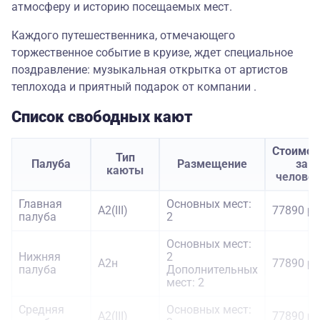
атмосферу и историю посещаемых мест.
Каждого путешественника, отмечающего
торжественное событие в круизе, ждет специальное
поздравление: музыкальная открытка от артистов
теплохода и приятный подарок от компании .
Список свободных кают
Стоимос
Тип
Палуба
Размещение
за
каюты
челове
Главная
Основных мест:
А2(III)
77890 ру
палуба
2
Основных мест:
Нижняя
2
А2н
77890 ру
палуба
Дополнительных
мест: 2
Средняя
Основных мест:
А2(III)
77890 ру