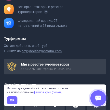
Все организаторы в реестре
туроператоров
Федеральный сервис: 97
направлений и 23 вида отдыха
Турфирмам
Хотите добавить свой тур?
Пишите на
org@bolshayastrana.com
Мы в реестре туроператоров
ООО «Большая Страна» РТО 020723
Давайте дружить
Используя данный сайт, вы даете согласие
Вдохновляем на путешествия
по России
на использование
файлов куки (cookie)
OK