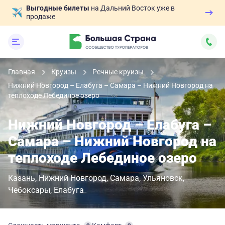
Выгодные билеты
на Дальний Восток уже в
продаже
Главная
Круизы
Речные круизы
Нижний Новгород – Елабуга – Самара – Нижний Новгород на
теплоходе Лебединое озеро
Нижний Новгород – Елабуга –
Самара – Нижний Новгород на
теплоходе Лебединое озеро
Казань
Нижний Новгород
Самара
Ульяновск
Чебоксары
Елабуга