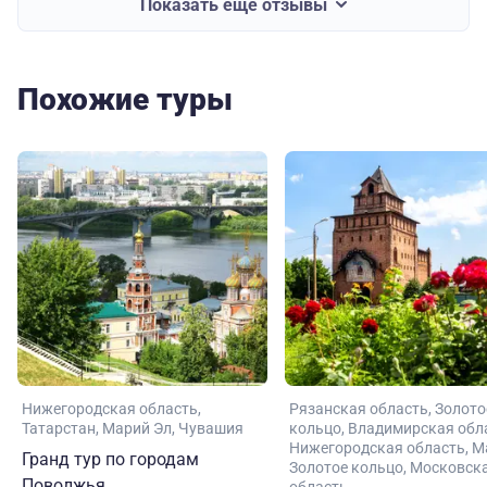
Показать еще отзывы
Похожие туры
Нижегородская область
Рязанская область
Золото
Татарстан
Марий Эл
Чувашия
кольцо
Владимирская обл
Нижегородская область
М
Гранд тур по городам
Золотое кольцо
Московск
Поволжья