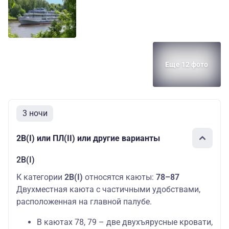
Еще 12 фото
3 ночи
2В(I) или ПЛ(II) или другие варианты
2В(I)
К категории
2В(I)
относятся каюты:
78–87
Двухместная каюта с частичными удобствами,
расположенная на главной палубе.
В каютах 78, 79 – две двухъярусные кровати,