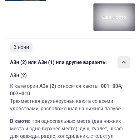
Еще 3 фото
3 ночи
А3н (2) или А3н (1) или другие варианты
А3н (2)
К категории
А3н (2)
относятся каюты:
001–004,
007–010
.
Трехместная двухъярусная каюта со всеми
удобствами, расположенная на нижней палубе.
В каюте:
три односпальных места (два нижних
места и одно верхнее место), душ, туалет, шкаф
для одежды, радио, холодильник, стол, стул,