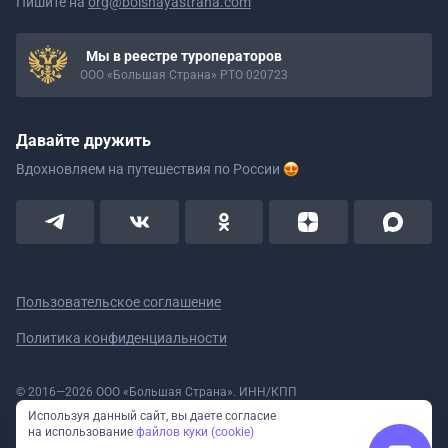
Пишите на
org@bolshayastrana.com
Мы в реестре туроператоров
ООО «Большая Страна» РТО 020723
Давайте дружить
Вдохновляем на путешествия
по России
Пользовательское соглашение
Политика конфиденциальности
© 2016—2026 ООО «Большая Страна». ИНН/КПП
5908078160/590801001 ОГРН 1185958020533
Используя данный сайт, вы даете согласие
Номер в реестре Роскомнадзора № 59-18-006319 (Приказ № 321 от
на использование
файлов куки (cookie)
11.10.2018)