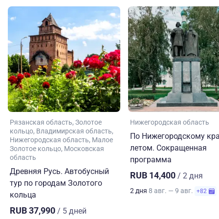
Рязанская область
Золотое
Нижегородская область
кольцо
Владимирская область
По Нижегородскому кр
Нижегородская область
Малое
летом. Сокращенная
Золотое кольцо
Московская
область
программа
Древняя Русь. Автобусный
RUB 14,400
/ 2 дня
тур по городам Золотого
2 дня
8 авг. — 9 авг.
+82
кольца
RUB 37,990
/ 5 дней