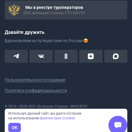
Мы в реестре туроператоров
ООО «Большая Страна» РТО 020723
Давайте дружить
Вдохновляем на путешествия
по России
Пользовательское соглашение
Политика конфиденциальности
© 2016—2026 ООО «Большая Страна». ИНН/КПП
5908078160/590801001 ОГРН 1185958020533
Используя данный сайт, вы даете согласие
Номер в реестре Роскомнадзора № 59-18-006319 (Приказ № 321 от
на использование
файлов куки (cookie)
11.10.2018)
Полное или частичное копирование изображений и текстов возможно
OK
только с указанием активной ссылки на сайт Большая Страна.