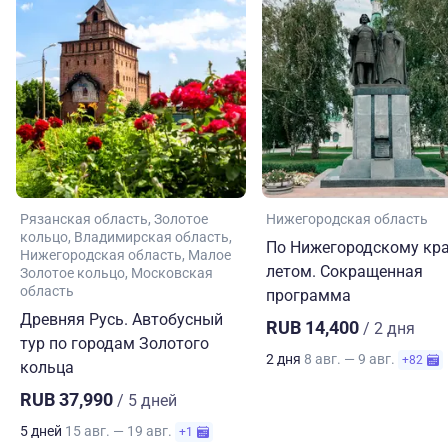
Рязанская область
Золотое
Нижегородская область
кольцо
Владимирская область
По Нижегородскому кр
Нижегородская область
Малое
летом. Сокращенная
Золотое кольцо
Московская
область
программа
Древняя Русь. Автобусный
RUB 14,400
/ 2 дня
тур по городам Золотого
2 дня
8 авг. — 9 авг.
+82
кольца
RUB 37,990
/ 5 дней
5 дней
15 авг. — 19 авг.
+1