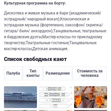
Культурная программа на борту:
Дискотека и живая музыка в баре (академический/
эстрадный/ народный вокал);Классическая и
эстрадная музыка (фортепиано, саксофон/ скрипка/
гитара/ баян/ аккордеон);Танцевальные, театральные
и бардовские дуэты;Мастер-классы по прикладному
творчеству;Театральные гостиные;Танцевальные
мастер-классы;Детская анимация.
Список свободных кают
Тип
Стоимость за
Палуба
Размещение
каюты
человека