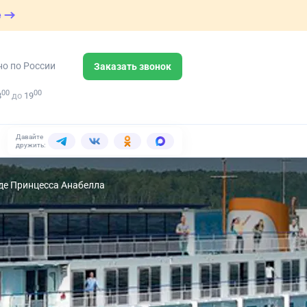
е
но по России
Заказать звонок
00
00
8
до
19
Давайте
дружить:
де Принцесса Анабелла