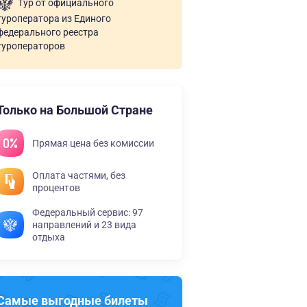
Тур от официального
туроператора из Единого
федерального реестра
туроператоров
Только на Большой Стране
Прямая цена без комиссии
Оплата частями, без
процентов
Федеральный сервис: 97
направлений и 23 вида
отдыха
Самые выгодные билеты