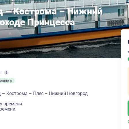
д – Кострома – Нижний
лоходе Принцесса
рт
реднего
 – Кострома – Плес – Нижний Новгород
у времени.
ремени.