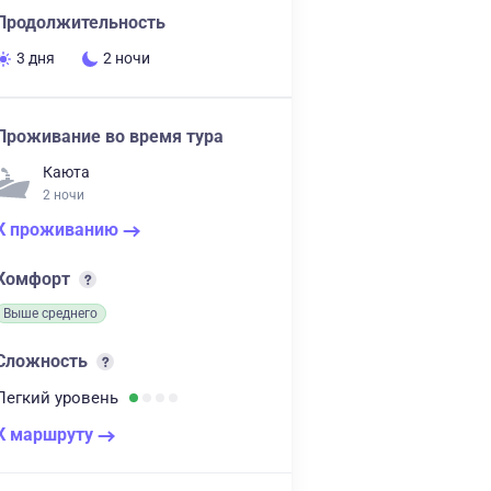
Продолжительность
3 дня
2 ночи
Проживание во время тура
Каюта
2 ночи
К проживанию
Комфорт
Выше среднего
Сложность
Легкий
уровень
К маршруту