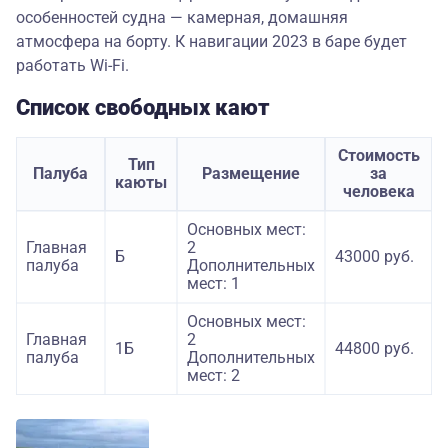
особенностей судна — камерная, домашняя
атмосфера на борту. К навигации 2023 в баре будет
работать Wi-Fi.
Список свободных кают
Стоимость
Тип
Палуба
Размещение
за
каюты
человека
Основных мест:
Главная
2
Б
43000 руб.
палуба
Дополнительных
мест: 1
Основных мест:
Главная
2
1Б
44800 руб.
палуба
Дополнительных
мест: 2