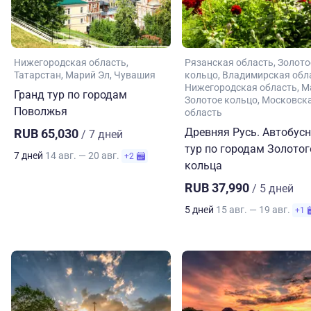
Нижегородская область
Рязанская область
Золото
Татарстан
Марий Эл
Чувашия
кольцо
Владимирская обл
Нижегородская область
М
Гранд тур по городам
Золотое кольцо
Московск
Поволжья
область
Древняя Русь. Автобус
RUB 65,030
/ 7 дней
тур по городам Золотог
7 дней
14 авг. — 20 авг.
+2
кольца
RUB 37,990
/ 5 дней
5 дней
15 авг. — 19 авг.
+1