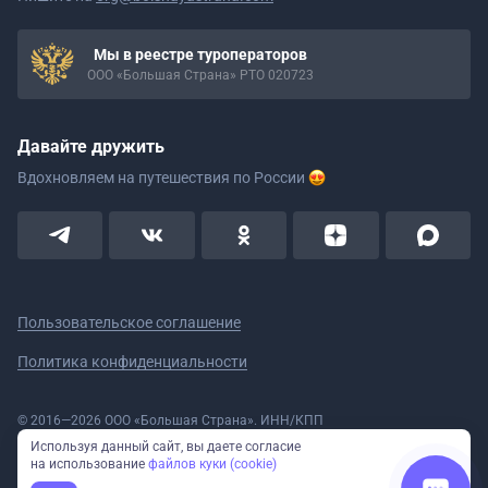
Мы в реестре туроператоров
ООО «Большая Страна» РТО 020723
Давайте дружить
Вдохновляем на путешествия
по России
Пользовательское соглашение
Политика конфиденциальности
© 2016—2026 ООО «Большая Страна». ИНН/КПП
5908078160/590801001 ОГРН 1185958020533
Используя данный сайт, вы даете согласие
Номер в реестре Роскомнадзора № 59-18-006319 (Приказ № 321 от
на использование
файлов куки (cookie)
11.10.2018)