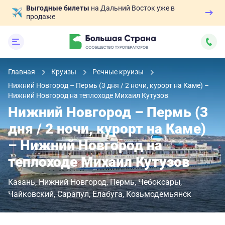
Выгодные билеты
на Дальний Восток уже в
продаже
Главная
Круизы
Речные круизы
Нижний Новгород – Пермь (3 дня / 2 ночи, курорт на Каме) –
Нижний Новгород на теплоходе Михаил Кутузов
Нижний Новгород – Пермь (3
дня / 2 ночи, курорт на Каме)
– Нижний Новгород на
теплоходе Михаил Кутузов
Казань
Нижний Новгород
Пермь
Чебоксары
Чайковский
Сарапул
Елабуга
Козьмодемьянск