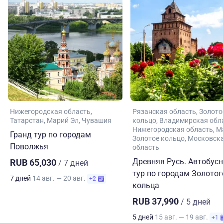
Нижегородская область
Рязанская область
Золото
Татарстан
Марий Эл
Чувашия
кольцо
Владимирская обл
Нижегородская область
М
Гранд тур по городам
Золотое кольцо
Московск
Поволжья
область
Древняя Русь. Автобус
RUB 65,030
/ 7 дней
тур по городам Золотог
7 дней
14 авг. — 20 авг.
+2
кольца
RUB 37,990
/ 5 дней
5 дней
15 авг. — 19 авг.
+1