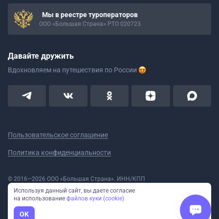
Мы в реестре туроператоров
ООО «Большая Страна» РТО 020723
Давайте дружить
Вдохновляем на путешествия
по России
Пользовательское соглашение
Политика конфиденциальности
© 2016—2026 ООО «Большая Страна». ИНН/КПП
5908078160/590801001 ОГРН 1185958020533
Используя данный сайт, вы даете согласие
Номер в реестре Роскомнадзора № 59-18-006319 (Приказ № 321 от
на использование
файлов куки (cookie)
11.10.2018)
Полное или частичное копирование изображений и текстов возможно
OK
только с указанием активной ссылки на сайт Большая Страна.